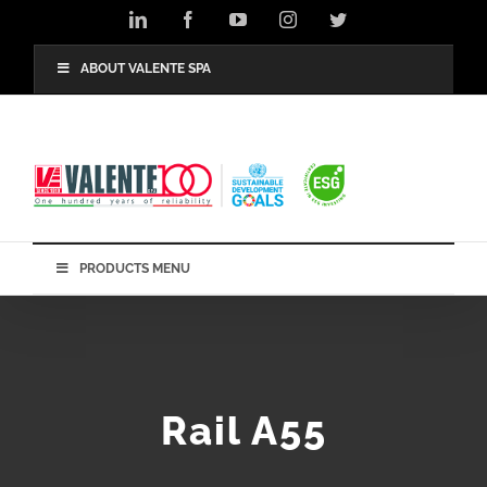
Skip
LinkedIn
Facebook
YouTube
Instagram
Twitter
to
content
ABOUT VALENTE SPA
PRODUCTS MENU
Rail A55