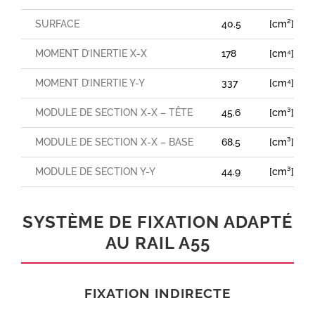
SURFACE
40.5
[cm²]
MOMENT D’INERTIE X-X
178
[cm⁴]
MOMENT D’INERTIE Y-Y
337
[cm⁴]
MODULE DE SECTION X-X – TÊTE
45.6
[cm³]
MODULE DE SECTION X-X – BASE
68.5
[cm³]
MODULE DE SECTION Y-Y
44.9
[cm³]
SYSTÈME DE FIXATION ADAPTÉ
AU RAIL A55
FIXATION INDIRECTE