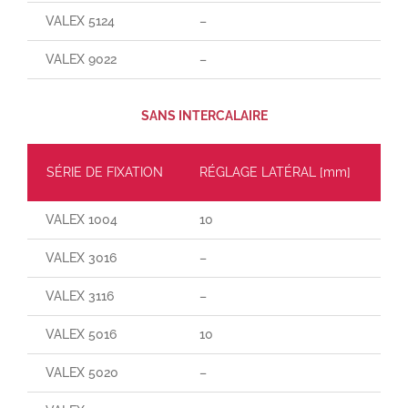
VALEX 5124
–
–
VALEX 9022
–
–
SANS INTERCALAIRE
SÉRIE DE FIXATION
RÉGLAGE LATÉRAL [mm]
CH
VALEX 1004
10
60
VALEX 3016
–
65
VALEX 3116
–
–
VALEX 5016
10
70
VALEX 5020
–
–