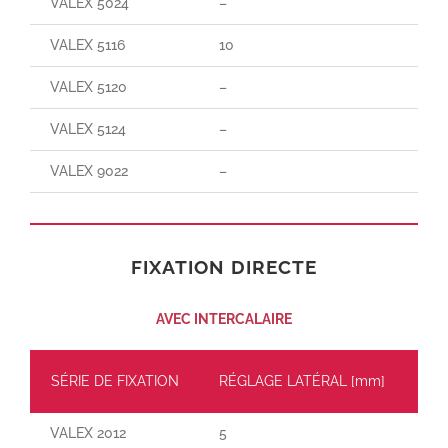
VALEX 5024
–
–
VALEX 5116
10
165
VALEX 5120
–
–
VALEX 5124
–
–
VALEX 9022
–
–
FIXATION DIRECTE
AVEC INTERCALAIRE
SÉRIE DE FIXATION
RÉGLAGE LATÉRAL [mm]
CH
VALEX 2012
5
30