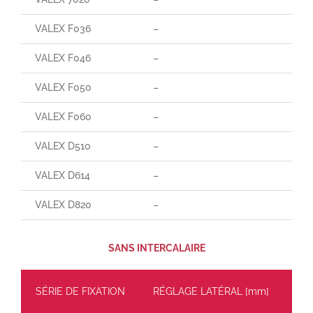
VALEX F036
–
–
VALEX F046
–
–
VALEX F050
–
–
VALEX F060
–
85
VALEX D510
–
–
VALEX D614
–
–
VALEX D820
–
–
SANS INTERCALAIRE
SÉRIE DE FIXATION
RÉGLAGE LATÉRAL [mm]
CH