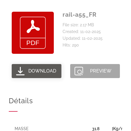
rail-a55_FR
File size: 2.17 MB
Created: 11-02-2025
Updated: 11-02-2025
Hits: 290
DOWNLOAD
PREVIEW
Détails
MASSE
31.8
[Kg/m]