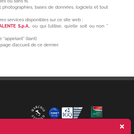
s ou sans fil.
 photographies, bases de données, logiciels et tout
tres services disponibles sur ce site web ;
ALENTE S.p.A.
, ou qui l’utilise, qu’elle soit ou non ”
e “appelant” (liant)
a page d’accueil de ce dernier.