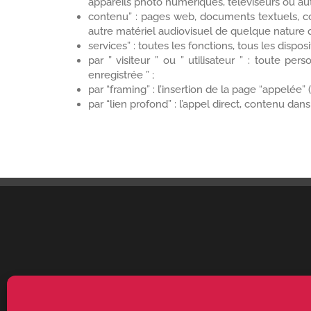
appareils photo numériques, téléviseurs ou aut
contenu” : pages web, documents textuels, co
autre matériel audiovisuel de quelque nature 
services” : toutes les fonctions, tous les dispos
par ” visiteur ” ou ” utilisateur ” : toute p
enregistrée ” ;
par “framing” : l’insertion de la page “appelée” (
par “lien profond” : l’appel direct, contenu dans