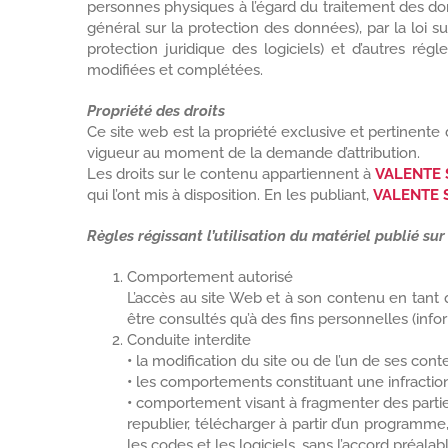
personnes physiques à l’égard du traitement des do
général sur la protection des données), par la loi su
protection juridique des logiciels) et d’autres régl
modifiées et complétées.
Propriété des droits
Ce site web est la propriété exclusive et pertinente
vigueur au moment de la demande d’attribution.
Les droits sur le contenu appartiennent à
VALENTE S
qui l’ont mis à disposition. En les publiant,
VALENTE S
Règles régissant l’utilisation du matériel publié sur 
Comportement autorisé
L’accès au site Web et à son contenu en tant qu
être consultés qu’à des fins personnelles (info
Conduite interdite
•
la modification du site ou de l’un de ses con
•
les comportements constituant une infraction à
•
comportement visant à fragmenter des parties o
republier, télécharger à partir d’un programme
les codes et les logiciels, sans l’accord préala