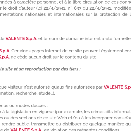
nnées à caractère personnel et à la libre circulation de ces don
r le droit d’auteur (loi 22/4/1941, n°. 633 du 22/4/1941, modifié
ementations nationales et internationales sur la protection de la
 de
VALENTE S.p.A.
et le nom de domaine internet a été formelle
.p.A.
Certaines pages Internet de ce site peuvent également cont
.p.A.
ne cède aucun droit sur le contenu du site.
le site et sa reproduction par des tiers :
e visiteur n’est autorisé qu’aux fins autorisées par
VALENTE S.p
rmation, recherche, étude…).
tenus ou modes d’accès ;
 la législation en vigueur (par exemple, les crimes dits informatiq
u des sections de ce site Web et/ou à les incorporer dans d’autre
, rendre public, transmettre ou distribuer de quelque manière qu
ble de
VALENTE S.p.A.
, en violation des présentes conditions ;