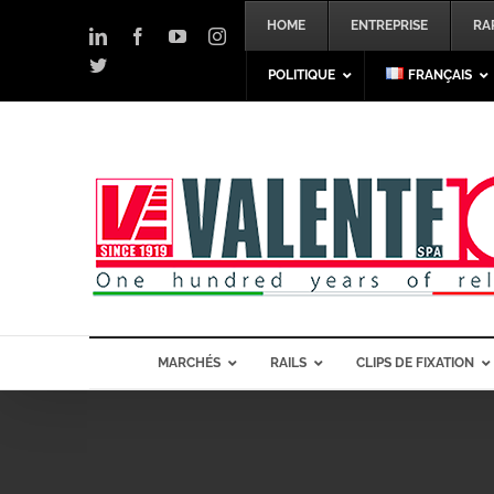
Skip
HOME
ENTREPRISE
RA
to
LinkedIn
Facebook
YouTube
Instagram
content
Twitter
POLITIQUE
FRANÇAIS
MARCHÉS
RAILS
CLIPS DE FIXATION