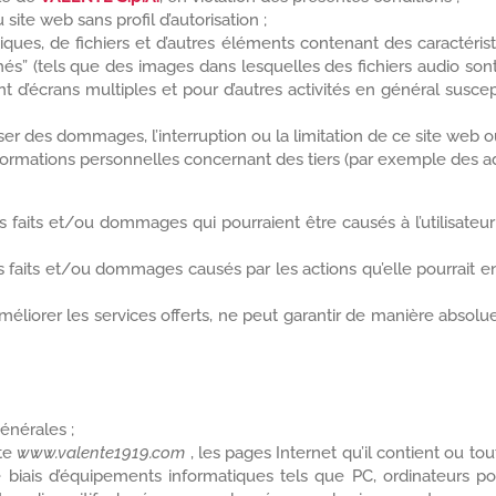
site web sans profil d’autorisation ;
s, de fichiers et d’autres éléments contenant des caractéristi
achés” (tels que des images dans lesquelles des fichiers audio so
d’écrans multiples et pour d’autres activités en général susceptib
ser des dommages, l’interruption ou la limitation de ce site web o
informations personnelles concernant des tiers (par exemple des a
aits et/ou dommages qui pourraient être causés à l’utilisateur et/
faits et/ou dommages causés par les actions qu’elle pourrait en
éliorer les services offerts, ne peut garantir de manière absolu
générales ;
te
www.valente1919.com
, les pages Internet qu’il contient ou to
e biais d’équipements informatiques tels que PC, ordinateurs po