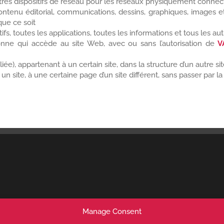
res dispositifs de réseau pour les réseaux physiquement connecté
ntenu éditorial, communications, dessins, graphiques, images et
que ce soit
itifs, toutes les applications, toutes les informations et tous les au
ersonne qui accède au site Web, avec ou sans l’autorisation de
V
liée), appartenant à un certain site, dans la structure d’un autre sit
 un site, à une certaine page d’un site différent, sans passer par l
Manage Consent