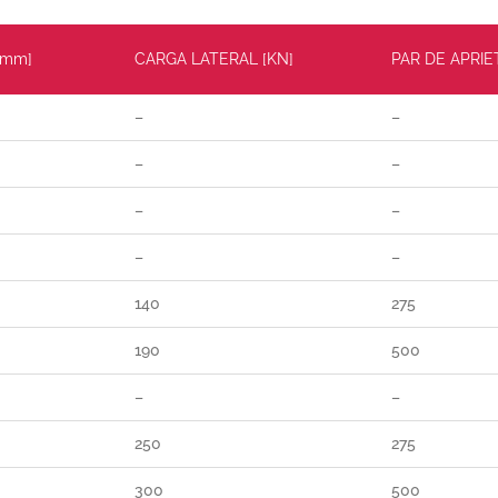
[mm]
CARGA LATERAL [KN]
PAR DE APRIE
–
–
–
–
–
–
–
–
140
275
190
500
–
–
250
275
300
500