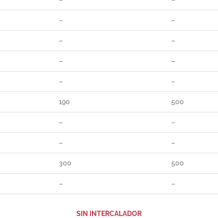
–
–
–
–
–
–
–
–
190
500
–
–
–
–
300
500
–
–
SIN INTERCALADOR