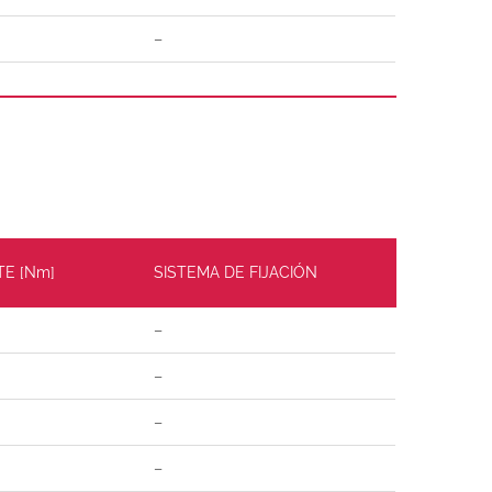
–
TE [Nm]
SISTEMA DE FIJACIÓN
–
–
–
–