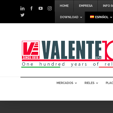
Skip
HOME
EMPRESA
INFO 
to
LinkedIn
Facebook
YouTube
Instagram
content
Twitter
DOWNLOAD
ESPAÑOL
MERCADOS
RIELES
PLAC