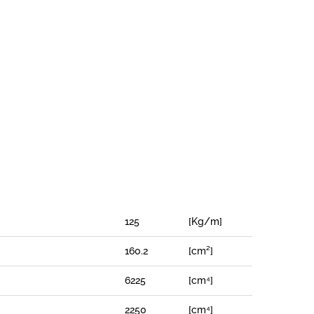
125
[Kg/m]
160.2
[cm²]
X
6225
[cm⁴]
2250
[cm⁴]