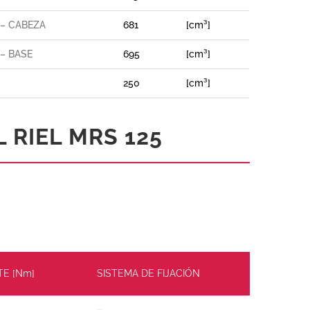
 – CABEZA
681
[cm³]
– BASE
695
[cm³]
250
[cm³]
 RIEL MRS 125
TE [Nm]
SISTEMA DE FIJACIÓN
–