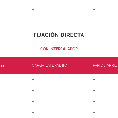
–
–
FIJACIÓN DIRECTA
CON INTERCALADOR
[mm]
CARGA LATERAL [KN]
PAR DE APRIE
–
–
–
–
–
–
–
–