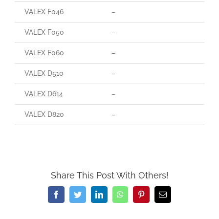
VALEX F046
–
VALEX F050
–
VALEX F060
–
VALEX D510
–
VALEX D614
–
VALEX D820
–
Share This Post With Others!
Facebook
Twitter
LinkedIn
WhatsApp
Pinterest
Email