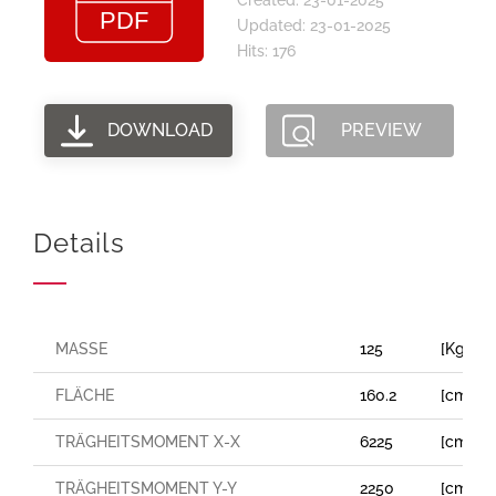
Updated: 23-01-2025
Hits: 176
DOWNLOAD
PREVIEW
Details
MASSE
125
[Kg/m]
FLÄCHE
160.2
[cm²]
TRÄGHEITSMOMENT X-X
6225
[cm⁴]
TRÄGHEITSMOMENT Y-Y
2250
[cm⁴]