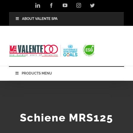
Skip
LinkedIn
Facebook
YouTube
Instagram
Twitter
to
content
ABOUT VALENTE SPA
PRODUCTS MENU
Schiene MRS125