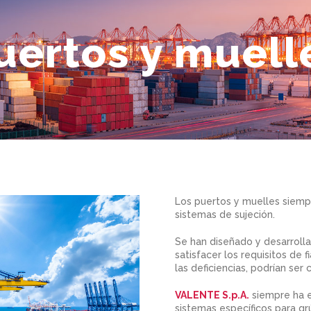
uertos y muell
Los puertos y muelles siempr
sistemas de sujeción.
Se han diseñado y desarroll
satisfacer los requisitos de f
las deficiencias, podrían ser
VALENTE S.p.A.
siempre ha e
sistemas específicos para gr