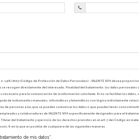
vo n. 196/2003 (Código de Protección de Datos Personales) - VALENTE SPA desea proporciona
se recogen directamente del interesado. Finalidad del tratamiento: los datos personales se 
s necesario para la comunicación de la información solicitada. Si no se facilitan los datos, 
 ayuda de instrumentos manuales, informáticos y telemáticos con lógica estrictamente relaci
orías de personas a las que se pueden comunicar los datos o que pueden tener conocimien
 empleados y colaboradores de VALENTE SPA específicamente designados para el tratamiento
Titular del tratamiento y ejercicio de los derechos previstos en el art. 7 del Código en mater
nzoni, 6 en la que es posible de cualquiera de las siguientes maneras
 tratamiento de mis datos*.