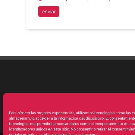
enviar
Para ofrecer las mejores experiencias, utilizamos tecnologías como las c
almacenar y/o acceder a la información del dispositivo. El consentimient
tecnologías nos permitirá procesar datos como el comportamiento de na
identificadores únicos en este sitio. No consentir o retirar el consentimie
negativamente a ciertas características y funciones.