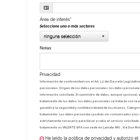
Área de interés*
Seleccione uno o más sectores
ninguna selección
Notas
Privacidad
Información de conformidad con el Art. 13 del Decreto Legislati
personales. Origen de los datos personales: los datos personales 
información solicitada. El suministro de datos, aunque opcional, e
tratamiento de los datos: los datos personales se tratarán con la
garantice la seguridad y confidencialidad de los mismos. Categ
tratamiento: Los datos personales podrán ser comunicados a los
estrictamente necesario para llevar a cabo el servicio solicitado. 
tratamiento es VALENTE SPA con sede en Lainate (MI) , Via Don Mi
He leído la política de privacidad y autorizo el