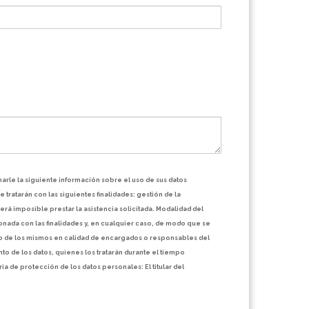
rle la siguiente información sobre el uso de sus datos
tratarán con las siguientes finalidades: gestión de la
será imposible prestar la asistencia solicitada. Modalidad del
onada con las finalidades y, en cualquier caso, de modo que se
to de los mismos en calidad de encargados o responsables del
 de los datos, quienes los tratarán durante el tiempo
ia de protección de los datos personales: El titular del