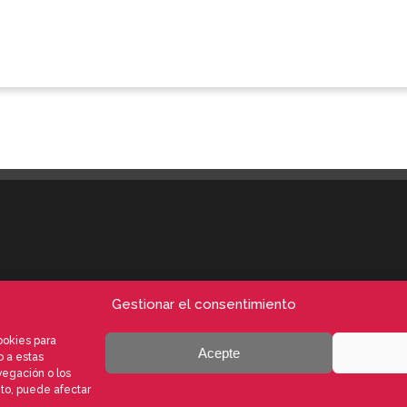
Gestionar el consentimiento
ookies para
Acepte
o a estas
vegación o los
nto, puede afectar