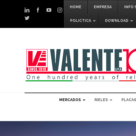
Skip
HOME
EMPRESA
INFO 
to
LinkedIn
Facebook
YouTube
Instagram
content
Twitter
POLICTICA
DOWNLOAD
MERCADOS
RIELES
PLACAS