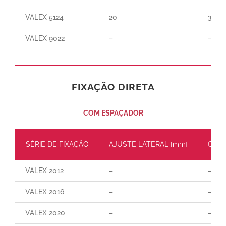
VALEX 5124
20
300
VALEX 9022
–
–
FIXAÇÃO DIRETA
COM ESPAÇADOR
SÉRIE DE FIXAÇÃO
AJUSTE LATERAL [mm]
CARG
VALEX 2012
–
–
VALEX 2016
–
–
VALEX 2020
–
–