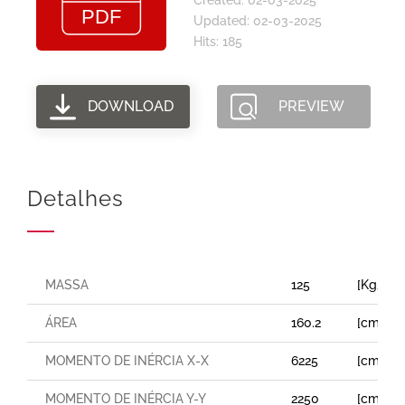
Updated: 02-03-2025
Hits: 185
DOWNLOAD
PREVIEW
Detalhes
MASSA
125
[Kg/m]
ÁREA
160.2
[cm²]
MOMENTO DE INÉRCIA X-X
6225
[cm⁴]
MOMENTO DE INÉRCIA Y-Y
2250
[cm⁴]