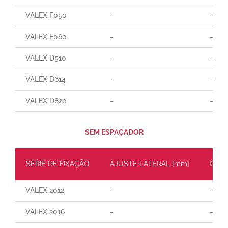
VALEX F050
–
–
VALEX F060
–
–
VALEX D510
–
–
VALEX D614
–
–
VALEX D820
–
–
SEM ESPAÇADOR
SÉRIE DE FIXAÇÃO
AJUSTE LATERAL [mm]
CARG
VALEX 2012
–
–
VALEX 2016
–
–