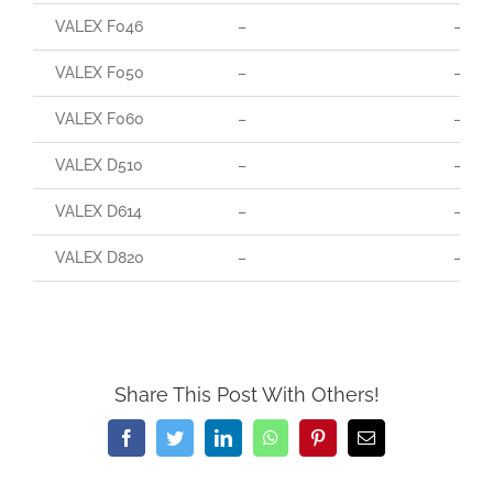
VALEX F046
–
–
VALEX F050
–
–
VALEX F060
–
–
VALEX D510
–
–
VALEX D614
–
–
VALEX D820
–
–
Share This Post With Others!
Facebook
Twitter
LinkedIn
WhatsApp
Pinterest
Email