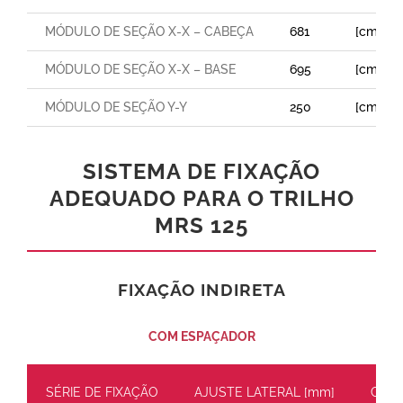
MÓDULO DE SEÇÃO X-X – CABEÇA
681
[cm³]
MÓDULO DE SEÇÃO X-X – BASE
695
[cm³]
MÓDULO DE SEÇÃO Y-Y
250
[cm³]
SISTEMA DE FIXAÇÃO
ADEQUADO PARA O TRILHO
MRS 125
FIXAÇÃO INDIRETA
COM ESPAÇADOR
SÉRIE DE FIXAÇÃO
AJUSTE LATERAL [mm]
CARG