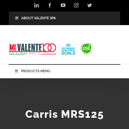
Skip
LinkedIn
Facebook
YouTube
Instagram
Twitter
to
content
ABOUT VALENTE SPA
PRODUCTS MENU
Carris MRS125