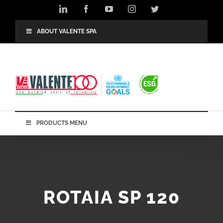
Salta
LinkedIn
Facebook
YouTube
Instagram
Twitter
al
contenuto
ABOUT VALENTE SPA
PRODUCTS MENU
ROTAIA SP 120