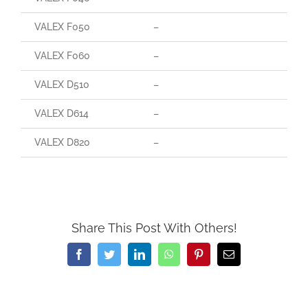
VALEX F050
–
VALEX F060
–
VALEX D510
–
VALEX D614
–
VALEX D820
–
Share This Post With Others!
Facebook
Twitter
LinkedIn
WhatsApp
Pinterest
Email