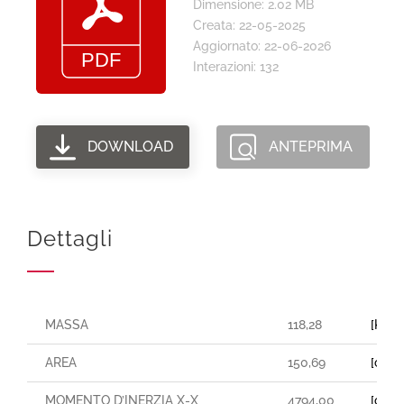
Dimensione: 2.02 MB
Creata: 22-05-2025
Aggiornato: 22-06-2026
Interazioni: 132
DOWNLOAD
ANTEPRIMA
Dettagli
MASSA
118,28
[Kg/
AREA
150,69
[cm²]
MOMENTO D’INERZIA X-X
4794,00
[cm⁴]