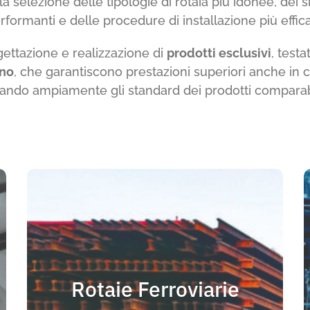
a selezione delle tipologie di rotaia più idonee, dei si
rformanti e delle procedure di installazione più effica
rogettazione e realizzazione di
prodotti esclusivi
, test
ano
, che garantiscono prestazioni superiori anche in 
ando ampiamente gli standard dei prodotti comparabi
LEGGI TUTTO
fornire un risultato soddisfacente
Rotaie Ferroviarie
sono i requisiti specifici di prestazione, possono
utilizzate che come rotaie per gru. Quando non vi