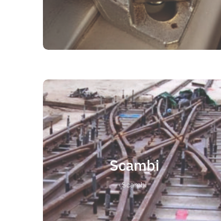
LEGGI TUTTO
SCAMBI
VALENTE S.p.A. vanta una consolidata esperienza
ed una lunga tradizione nell’engineering e nella
Scambi
produzione di questi fondamentali componenti
del il trasporto ferroviario: scambi, deviatoi, gare
californiane sono specificamente progettati per
Scambi
ferrovie, tunnelling e applicazioni minerarie.
LEGGI TUTTO