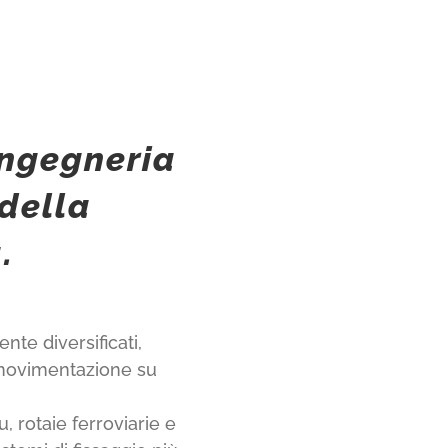
ingegneria
 della
.
nte diversificati,
 movimentazione su
, rotaie ferroviarie e