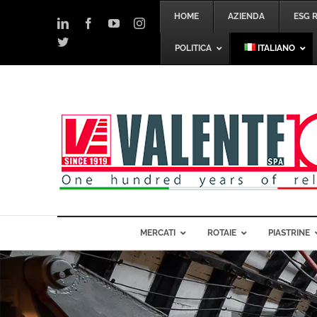
Salta
HOME
AZIENDA
ESG 
al
LinkedIn
Facebook
YouTube
Instagram
contenuto
Twitter
POLITICA
ITALIANO
MERCATI
ROTAIE
PIASTRINE