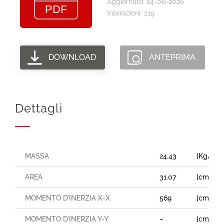
Aggiornato: 24-06-2026
Interazioni: 219
DOWNLOAD
ANTEPRIMA
Dettagli
MASSA
24.43
[Kg/m]
AREA
31.07
[cm²]
MOMENTO D’INERZIA X-X
569
[cm⁴]
MOMENTO D’INERZIA Y-Y
–
[cm⁴]