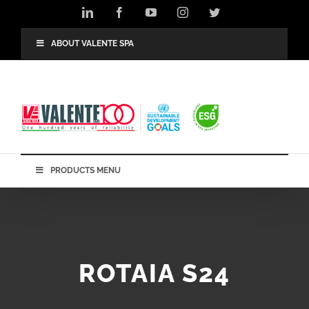
Salta
LinkedIn
Facebook
YouTube
Instagram
Twitter
al
contenuto
ABOUT VALENTE SPA
PRODUCTS MENU
ROTAIA S24