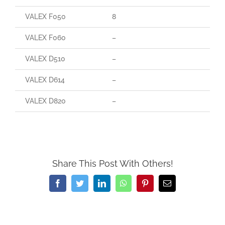
VALEX F050
8
VALEX F060
–
VALEX D510
–
VALEX D614
–
VALEX D820
–
Share This Post With Others!
Facebook
Twitter
LinkedIn
WhatsApp
Pinterest
Email