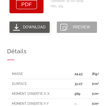
Updated: 13-02-2025
Hits: 184
DOWNLOAD
PREVIEW
Détails
MASSE
24.43
[Kg/m]
SURFACE
31.07
[cm²]
MOMENT D’INERTIE X-X
569
[cm⁴]
MOMENT D’INERTIE Y-Y
–
[cm⁴]