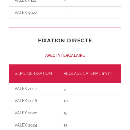
VALEX 5124
–
–
VALEX 9022
–
–
FIXATION DIRECTE
AVEC INTERCALAIRE
SÉRIE DE FIXATION
RÉGLAGE LATÉRAL [mm]
CH
VALEX 2012
5
30
VALEX 2016
10
55
VALEX 2020
15
110
VALEX 2024
15
160