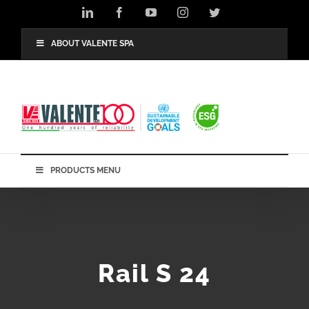
Skip
LinkedIn
Facebook
YouTube
Instagram
Twitter
to
content
ABOUT VALENTE SPA
PRODUCTS MENU
Rail S 24