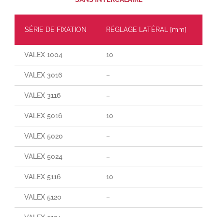
SÉRIE DE FIXATION
RÉGLAGE LATÉRAL [mm]
CH
VALEX 1004
10
60
VALEX 3016
–
65
VALEX 3116
–
–
VALEX 5016
10
70
VALEX 5020
–
–
VALEX 5024
–
–
VALEX 5116
10
165
VALEX 5120
–
–