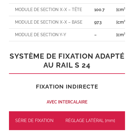
MODULE DE SECTION X-X – TÊTE
100.7
[cm³]
MODULE DE SECTION X-X – BASE
97.3
[cm³]
MODULE DE SECTION Y-Y
–
[cm³]
SYSTÈME DE FIXATION ADAPTÉ
AU RAIL S 24
FIXATION INDIRECTE
AVEC INTERCALAIRE
SÉRIE DE FIXATION
RÉGLAGE LATÉRAL [mm]
CH