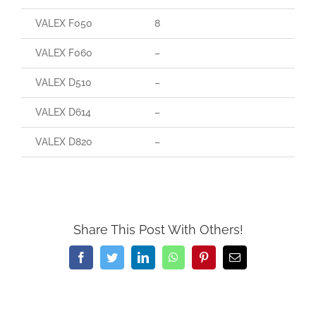
VALEX F050
8
70
VALEX F060
–
–
VALEX D510
–
20
VALEX D614
–
35
VALEX D820
–
70
Share This Post With Others!
Facebook
Twitter
LinkedIn
WhatsApp
Pinterest
Email