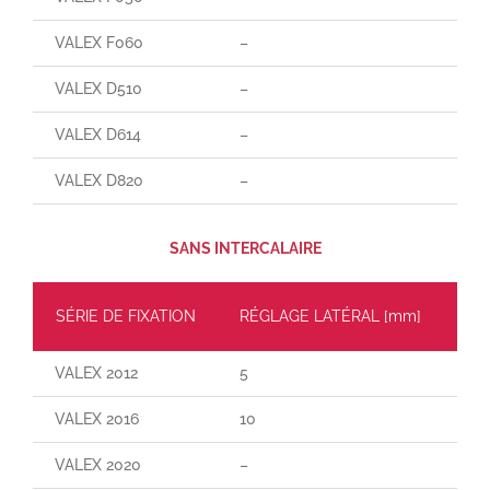
VALEX F060
–
–
VALEX D510
–
–
VALEX D614
–
–
VALEX D820
–
–
SANS INTERCALAIRE
SÉRIE DE FIXATION
RÉGLAGE LATÉRAL [mm]
CH
VALEX 2012
5
30
VALEX 2016
10
55
VALEX 2020
–
–