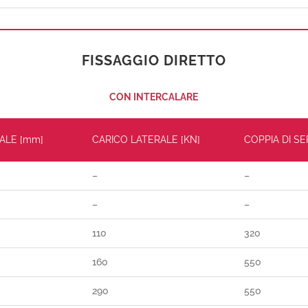
FISSAGGIO DIRETTO
CON INTERCALARE
ALE [mm]
CARICO LATERALE [KN]
COPPIA DI S
–
–
–
–
110
320
160
550
290
550