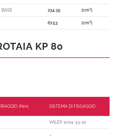
– BASE
234.35
[cm³]
67.53
[cm³]
ROTAIA KP 80
ERRAGGIO [Nm]
SISTEMA DI FISSAGGIO
VALEX 1004-33-22
–