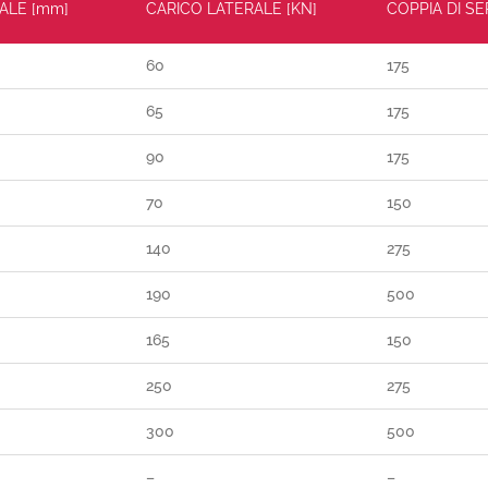
ALE [mm]
CARICO LATERALE [KN]
COPPIA DI S
60
175
65
175
90
175
70
150
140
275
190
500
165
150
250
275
300
500
–
–