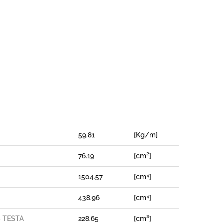
59.81
[Kg/m]
76.19
[cm²]
1504.57
[cm⁴]
438.96
[cm⁴]
– TESTA
228.65
[cm³]