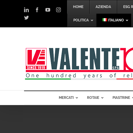
Salta
HOME
AZIENDA
ESG 
al
LinkedIn
Facebook
YouTube
Instagram
contenuto
Twitter
POLITICA
ITALIANO
MERCATI
ROTAIE
PIASTRINE