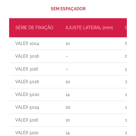
SEM ESPAÇADOR
SÉRIE DE FIXAÇÃO
AJUSTE LATERAL [mm]
CARG
VALEX 1004
10
60
VALEX 3016
–
65
VALEX 3116
–
90
VALEX 5016
10
70
VALEX 5020
14
140
VALEX 5024
20
190
VALEX 5116
10
165
VALEX 5120
14
250