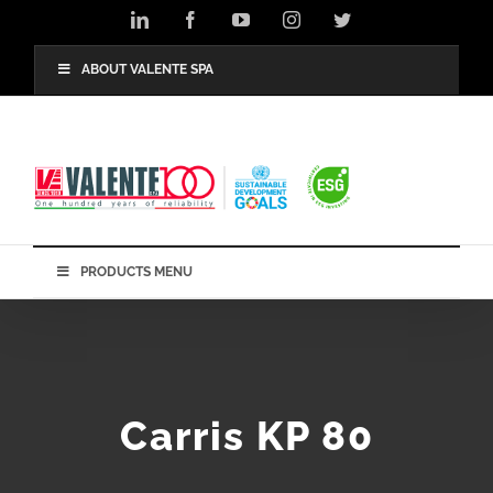
Skip
LinkedIn
Facebook
YouTube
Instagram
Twitter
to
content
ABOUT VALENTE SPA
PRODUCTS MENU
Carris KP 80