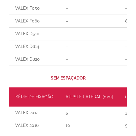
VALEX F050
–
–
VALEX F060
–
85
VALEX D510
–
–
VALEX D614
–
–
VALEX D820
–
–
SEM ESPAÇADOR
SÉRIE DE FIXAÇÃO
AJUSTE LATERAL [mm]
CARG
VALEX 2012
5
30
VALEX 2016
10
55