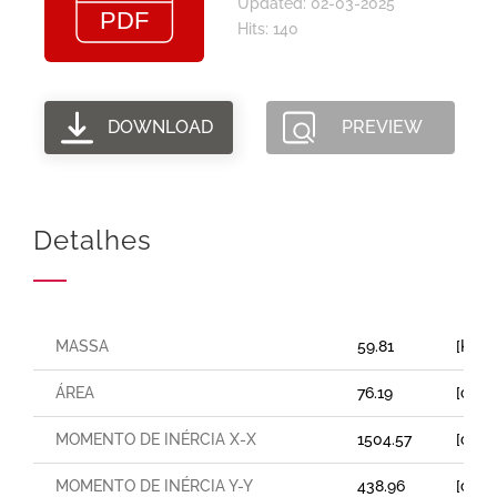
Updated: 02-03-2025
Hits: 140
DOWNLOAD
PREVIEW
Detalhes
MASSA
59.81
[Kg/
ÁREA
76.19
[cm²]
MOMENTO DE INÉRCIA X-X
1504.57
[cm⁴]
MOMENTO DE INÉRCIA Y-Y
438.96
[cm⁴]