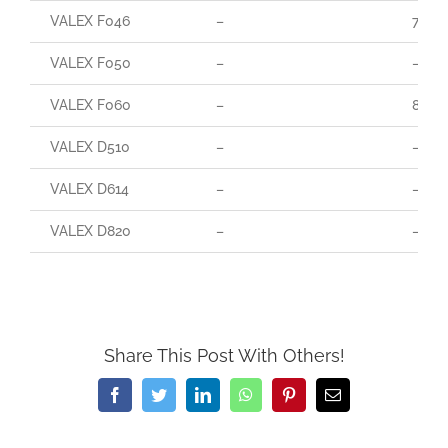
VALEX F046
–
70
VALEX F050
–
–
VALEX F060
–
85
VALEX D510
–
–
VALEX D614
–
–
VALEX D820
–
–
Share This Post With Others!
Facebook
Twitter
LinkedIn
WhatsApp
Pinterest
Email