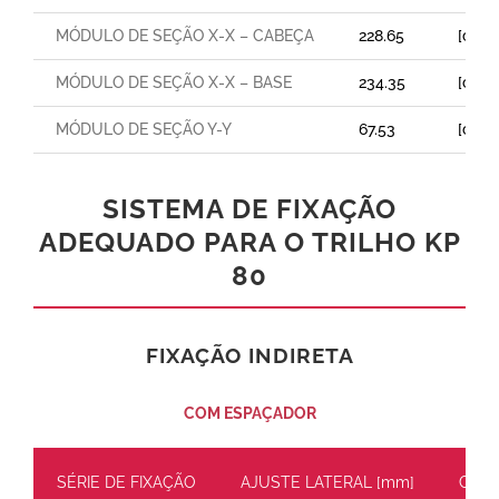
MÓDULO DE SEÇÃO X-X – CABEÇA
228.65
[cm³]
MÓDULO DE SEÇÃO X-X – BASE
234.35
[cm³]
MÓDULO DE SEÇÃO Y-Y
67.53
[cm³]
SISTEMA DE FIXAÇÃO
ADEQUADO PARA O TRILHO KP
80
FIXAÇÃO INDIRETA
COM ESPAÇADOR
SÉRIE DE FIXAÇÃO
AJUSTE LATERAL [mm]
CARG