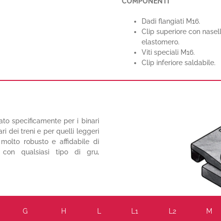
COMPONENTI
Dadi flangiati M16.
Clip superiore con nasell
elastomero.
Viti speciali M16.
Clip inferiore saldabile.
ato specificamente per i binari
ri dei treni e per quelli leggeri
a molto robusto e affidabile di
 con qualsiasi tipo di gru,
G
H
L
L1
L2
M