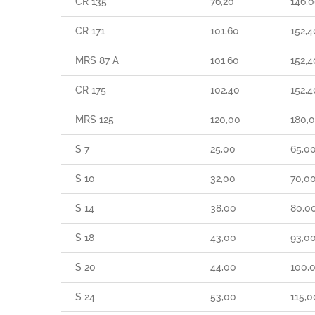
CR 135
76,20
146,
CR 171
101,60
152,4
MRS 87 A
101,60
152,4
CR 175
102,40
152,4
MRS 125
120,00
180,
S 7
25,00
65,0
S 10
32,00
70,0
S 14
38,00
80,0
S 18
43,00
93,0
S 20
44,00
100,
S 24
53,00
115,0