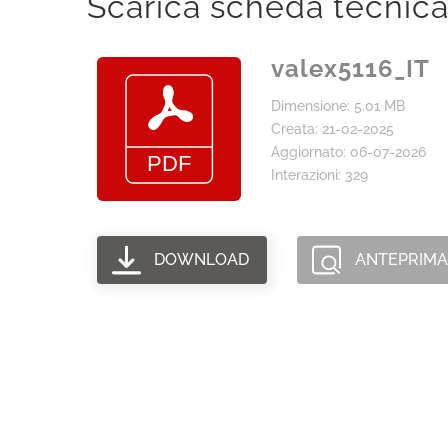
Scarica scheda tecnic
valex5116_IT
Dimensione: 5.01 MB
Creata: 21-02-2025
Aggiornato: 06-07-2026
Interazioni: 329
DOWNLOAD
ANTEPRIMA