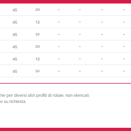
45
20
–
–
–
–
45
13
–
–
–
–
45
10
–
–
–
–
45
20
–
–
–
–
45
13
–
–
–
–
45
10
–
–
–
–
e per diversi altri profili di rotaie, non elencati.
 su richiesta.