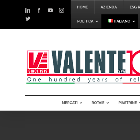
Salta
HOME
AZIENDA
ESG 
al
LinkedIn
Facebook
YouTube
Instagram
contenuto
Twitter
POLITICA
ITALIANO
MERCATI
ROTAIE
PIASTRINE