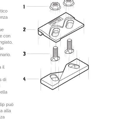
tico
senza
ue
me con
ngiato,
le
nario.
 il
s di
i
ella
clip può
a alla
nza