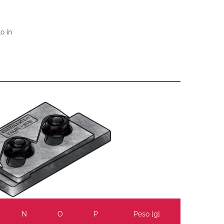
o in
N
O
P
Peso [g]