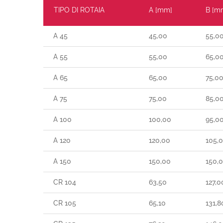
TIPO DI ROTAIA
A [mm]
B [m
A 45
45,00
55,0
A 55
55,00
65,0
A 65
65,00
75,0
A 75
75,00
85,0
A 100
100,00
95,0
A 120
120,00
105,
A 150
150,00
150,
CR 104
63,50
127,0
CR 105
65,10
131,8