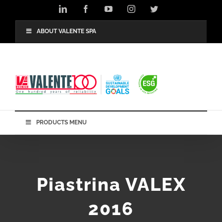
Salta
LinkedIn
Facebook
YouTube
Instagram
Twitter
al
contenuto
ABOUT VALENTE SPA
PRODUCTS MENU
Piastrina VALEX
2016