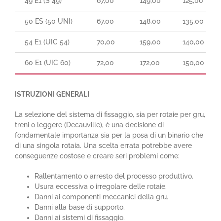
49 E1 (S 49)
67,00
149,00
125,00
50 ES (50 UNI)
67,00
148,00
135,00
54 E1 (UIC 54)
70,00
159,00
140,00
60 E1 (UIC 60)
72,00
172,00
150,00
ISTRUZIONI GENERALI
La selezione del sistema di fissaggio, sia per rotaie per gru,
treni o leggere (Decauville), è una decisione di
fondamentale importanza sia per la posa di un binario che
di una singola rotaia. Una scelta errata potrebbe avere
conseguenze costose e creare seri problemi come:
Rallentamento o arresto del processo produttivo.
Usura eccessiva o irregolare delle rotaie.
Danni ai componenti meccanici della gru.
Danni alla base di supporto.
Danni ai sistemi di fissaggio.