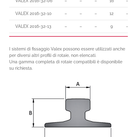
VALEX 2016-32-06
–
–
–
16
–
VALEX 2016-32-10
–
–
–
12
–
VALEX 2016-32-13
–
–
–
9
–
I sistemi di fissaggio Valex possono essere utilizzati anche
per diversi altri profili di rotaie, non elencati.
Una gamma completa di rotaie compatibili è disponibile
su richiesta.