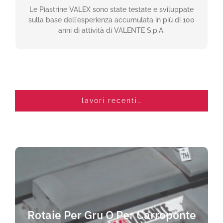
Le Piastrine VALEX sono state testate e sviluppate
LEGGI TUTTO
sulla base dell'esperienza accumulata in più di 100
anni di attività di VALENTE S.p.A.
lavori recenti…
ROTAIE PER GRU O PER
CARROPONTE
Lorem ipsum dolor sit amet, consectetur
Rotaie Per Gru O Per Carroponte
adipiscing elit. Vivamus id ultricies nisl.