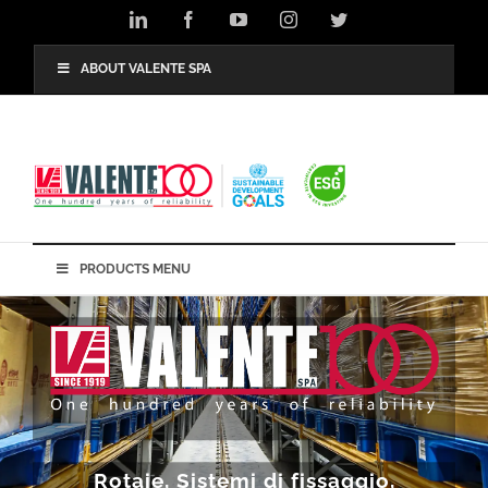
Salta
LinkedIn
Facebook
YouTube
Instagram
Twitter
al
contenuto
ABOUT VALENTE SPA
PRODUCTS MENU
Rotaie, Sistemi di fissaggio,