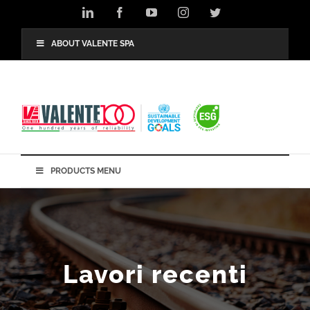
Salta
LinkedIn
Facebook
YouTube
Instagram
Twitter
al
contenuto
ABOUT VALENTE SPA
PRODUCTS MENU
Lavori recenti