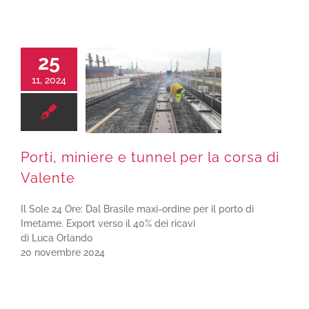
25
11, 2024
Porti, miniere e tunnel per la corsa di Valente
Porti, miniere e tunnel per la corsa di
Valente
Il Sole 24 Ore: Dal Brasile maxi-ordine per il porto di
Imetame. Export verso il 40% dei ricavi
di Luca Orlando
20 novembre 2024