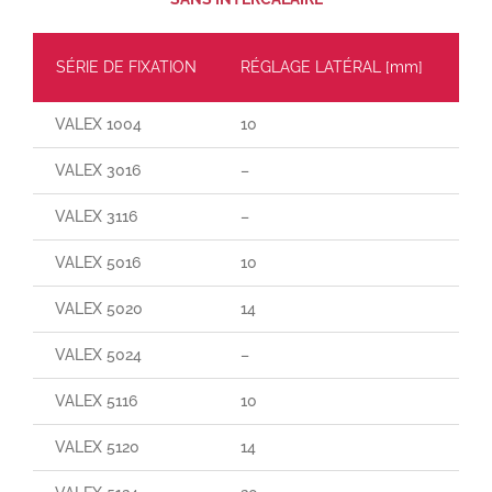
SÉRIE DE FIXATION
RÉGLAGE LATÉRAL [mm]
CH
VALEX 1004
10
60
VALEX 3016
–
–
VALEX 3116
–
90
VALEX 5016
10
70
VALEX 5020
14
140
VALEX 5024
–
–
VALEX 5116
10
165
VALEX 5120
14
25