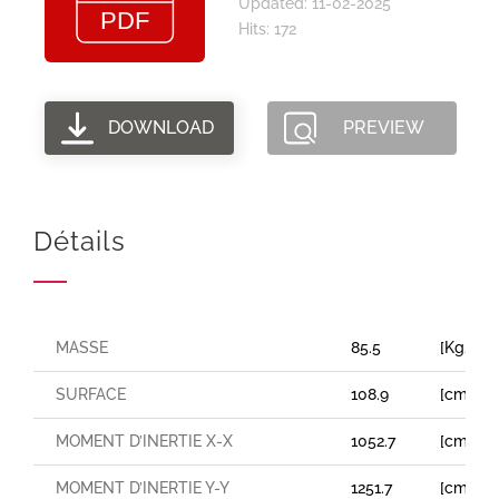
Updated: 11-02-2025
Hits: 172
DOWNLOAD
PREVIEW
Détails
MASSE
85.5
[Kg/m]
SURFACE
108.9
[cm²]
MOMENT D’INERTIE X-X
1052.7
[cm⁴]
MOMENT D’INERTIE Y-Y
1251.7
[cm⁴]