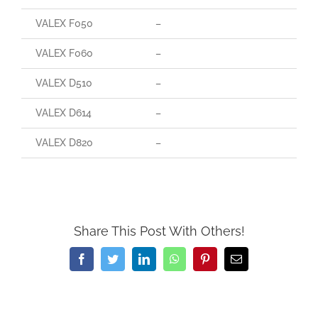
VALEX F050
–
–
VALEX F060
–
–
VALEX D510
–
–
VALEX D614
–
–
VALEX D820
–
–
Share This Post With Others!
Facebook
Twitter
LinkedIn
WhatsApp
Pinterest
Email