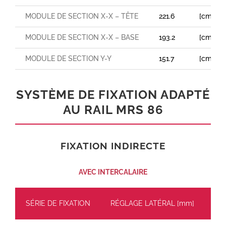
MODULE DE SECTION X-X – TÊTE
221.6
[cm³]
MODULE DE SECTION X-X – BASE
193.2
[cm³]
MODULE DE SECTION Y-Y
151.7
[cm³]
SYSTÈME DE FIXATION ADAPTÉ
AU RAIL MRS 86
FIXATION INDIRECTE
AVEC INTERCALAIRE
SÉRIE DE FIXATION
RÉGLAGE LATÉRAL [mm]
CH