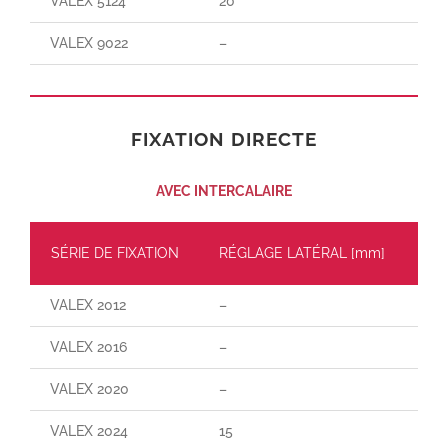
VALEX 5124
20
30
VALEX 9022
–
–
FIXATION DIRECTE
AVEC INTERCALAIRE
SÉRIE DE FIXATION
RÉGLAGE LATÉRAL [mm]
CH
VALEX 2012
–
–
VALEX 2016
–
–
VALEX 2020
–
–
VALEX 2024
15
160