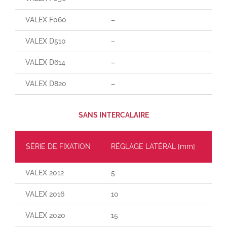
VALEX F060
–
–
VALEX D510
–
–
VALEX D614
–
–
VALEX D820
–
–
SANS INTERCALAIRE
SÉRIE DE FIXATION
RÉGLAGE LATÉRAL [mm]
CH
VALEX 2012
5
30
VALEX 2016
10
55
VALEX 2020
15
110