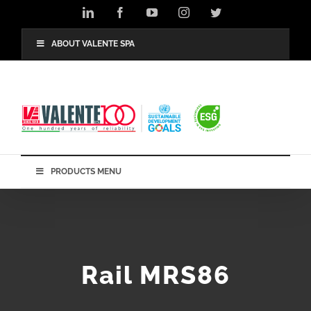
Skip
LinkedIn
Facebook
YouTube
Instagram
Twitter
to
content
ABOUT VALENTE SPA
PRODUCTS MENU
Rail MRS86