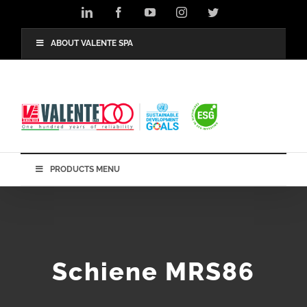
Skip
LinkedIn
Facebook
YouTube
Instagram
Twitter
to
content
ABOUT VALENTE SPA
PRODUCTS MENU
Schiene MRS86