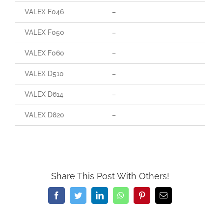
VALEX F046
–
VALEX F050
–
VALEX F060
–
VALEX D510
–
VALEX D614
–
VALEX D820
–
Share This Post With Others!
Facebook
Twitter
LinkedIn
WhatsApp
Pinterest
Email