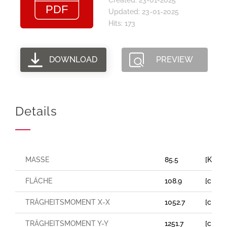
Updated: 23-01-2025
Hits: 173
DOWNLOAD
PREVIEW
Details
MASSE
85.5
[Kg/m
FLÄCHE
108.9
[cm²]
TRÄGHEITSMOMENT X-X
1052.7
[cm⁴]
TRÄGHEITSMOMENT Y-Y
1251.7
[cm⁴]