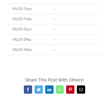
VALEX F050
–
–
VALEX F060
–
85
VALEX D510
–
–
VALEX D614
–
–
VALEX D820
–
–
Share This Post With Others!
Facebook
Twitter
LinkedIn
WhatsApp
Pinterest
Email