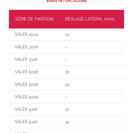
SANS INTERCALAIRE
SÉRIE DE FIXATION
RÉGLAGE LATÉRAL [mm]
CH
VALEX 1004
10
60
VALEX 3016
–
65
VALEX 3116
–
90
VALEX 5016
10
70
VALEX 5020
14
140
VALEX 5024
–
–
VALEX 5116
10
165
VALEX 5120
14
25