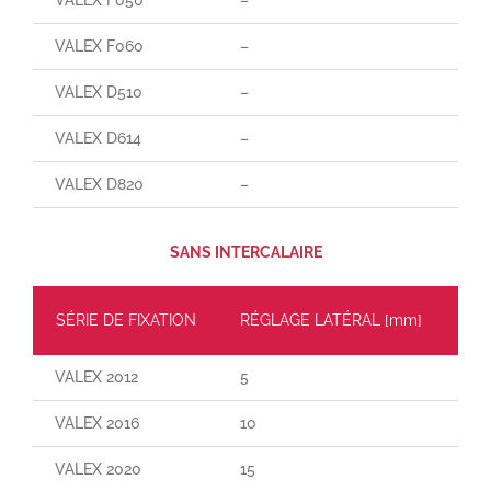
VALEX F060
–
85
VALEX D510
–
–
VALEX D614
–
–
VALEX D820
–
–
SANS INTERCALAIRE
SÉRIE DE FIXATION
RÉGLAGE LATÉRAL [mm]
CH
VALEX 2012
5
30
VALEX 2016
10
55
VALEX 2020
15
110