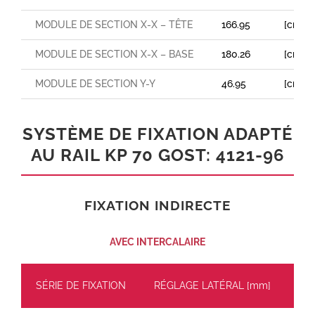
MODULE DE SECTION X-X – TÊTE
166.95
[cm³]
MODULE DE SECTION X-X – BASE
180.26
[cm³]
MODULE DE SECTION Y-Y
46.95
[cm³]
SYSTÈME DE FIXATION ADAPTÉ
AU RAIL KP 70 GOST: 4121-96
FIXATION INDIRECTE
AVEC INTERCALAIRE
SÉRIE DE FIXATION
RÉGLAGE LATÉRAL [mm]
CH