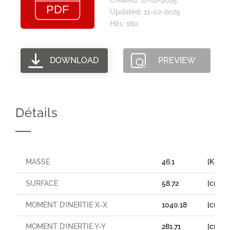
Updated: 11-02-2025
Hits: 160
DOWNLOAD
PREVIEW
Détails
MASSE
46.1
[Kg/m
SURFACE
58.72
[cm²]
MOMENT D’INERTIE X-X
1040.18
[cm⁴]
MOMENT D’INERTIE Y-Y
281.71
[cm⁴]