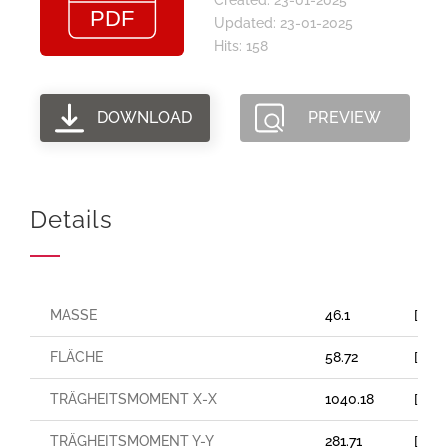
Updated: 23-01-2025
Hits: 158
DOWNLOAD
PREVIEW
Details
MASSE
46.1
[Kg/
FLÄCHE
58.72
[cm²
TRÄGHEITSMOMENT X-X
1040.18
[cm⁴
TRÄGHEITSMOMENT Y-Y
281.71
[cm⁴