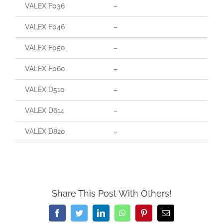
VALEX F036
–
VALEX F046
–
VALEX F050
–
VALEX F060
–
VALEX D510
–
VALEX D614
–
VALEX D820
–
Share This Post With Others!
Facebook
Twitter
LinkedIn
WhatsApp
Pinterest
Email