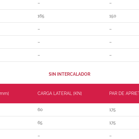
–
–
165
150
–
–
–
–
–
–
SIN INTERCALADOR
[mm]
CARGA LATERAL [KN]
PAR DE APRIE
60
175
65
175
–
–