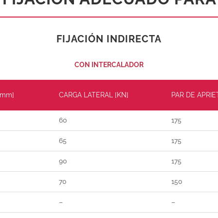
FIJACIÓN INDIRECTA
CON INTERCALADOR
[mm]
CARGA LATERAL [KN]
PAR DE APRIE
60
175
65
175
90
175
70
150
–
–