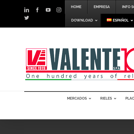
Skip
HOME
EMPRESA
INFO 
to
LinkedIn
Facebook
YouTube
Instagram
content
Twitter
DOWNLOAD
ESPAÑOL
MERCADOS
RIELES
PLAC