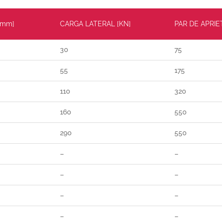
[mm]
CARGA LATERAL [KN]
PAR DE APRIE
30
75
55
175
110
320
160
550
290
550
–
–
–
–
–
–
–
–