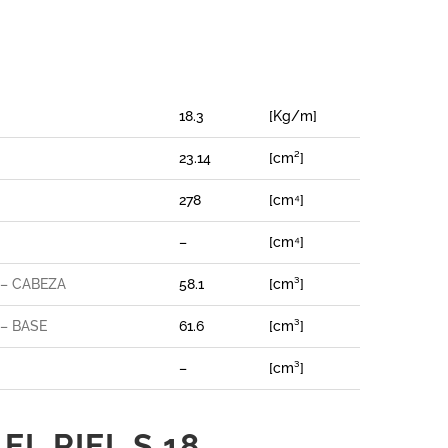
18.3
[Kg/m]
23.14
[cm²]
X
278
[cm⁴]
–
[cm⁴]
 – CABEZA
58.1
[cm³]
– BASE
61.6
[cm³]
–
[cm³]
L RIEL S 18