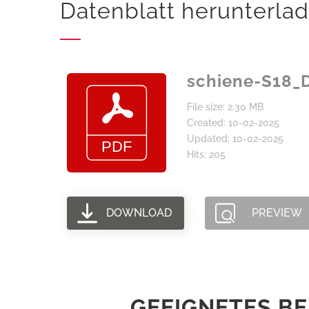
Datenblatt herunterla
schiene-S18_
File size: 2.30 MB
Created: 10-02-2025
Updated: 10-02-2025
Hits: 205
DOWNLOAD
PREVIEW
GEEIGNETES BE