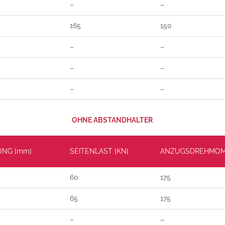
–
–
165
150
–
–
–
–
–
–
OHNE ABSTANDHALTER
UNG [mm]
SEITENLAST [KN]
ANZUGSDREHMOM
60
175
65
175
–
–