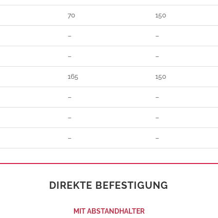
70
150
–
–
–
–
165
150
–
–
–
–
–
–
DIREKTE BEFESTIGUNG
MIT ABSTANDHALTER