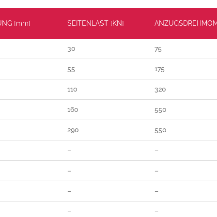
UNG [mm]
SEITENLAST [KN]
ANZUGSDREHMOM
30
75
55
175
110
320
160
550
290
550
–
–
–
–
–
–
–
–