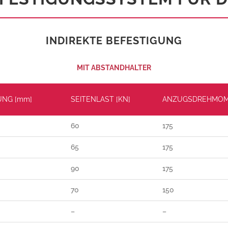
INDIREKTE BEFESTIGUNG
MIT ABSTANDHALTER
UNG [mm]
SEITENLAST [KN]
ANZUGSDREHMOM
60
175
65
175
90
175
70
150
–
–