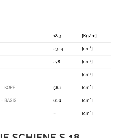
18.3
[Kg/m]
23.14
[cm²]
278
[cm⁴]
–
[cm⁴]
– KOPF
58.1
[cm³]
– BASIS
61.6
[cm³]
–
[cm³]
E SCHIENE S 18