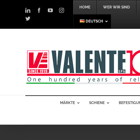
Skip
HOME
WER WIR SIND
to
LinkedIn
Facebook
YouTube
Instagram
content
Twitter
DEUTSCH
MÄRKTE
SCHIENE
BEFESTIGU