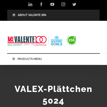
Skip
LinkedIn
Facebook
YouTube
Instagram
Twitter
to
content
ABOUT VALENTE SPA
PRODUCTS MENU
VALEX-Plättchen
5024