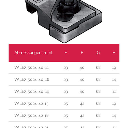
Abmessungen
[mm]
E
F
G
H
VALEX 5024-40-11
23
40
68
19
VALEX 5024-40-16
23
40
68
14
VALEX 5024-40-19
23
40
68
11
VALEX 5024-42-13
25
42
68
19
VALEX 5024-42-18
25
42
68
14
VALEX 5024-42-21
25
42
68
11