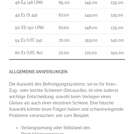
46 E4 (46 UNI)
65,00
145,00
135,00
49 E1 (S 49)
67,00
149,00
125,00
50 ES (50 UNI)
67,00
148,00
135,00
54 E1 (UIC 54)
70,00
159,00
140,00
60 E1 (UIC 60)
72,00
172,00
150,00
ALLGEMEINE ANWEISUNGEN
Die Auswahl des Befestigungssystems, sei es für Kran-,
Zug- oder leichte Schienen (Decauville), ist eine äußerst
wichtige Entscheidung, sowohl beim Verlegen eines
Gleises als auch einer einzelnen Schiene. Eine falsche
Auswahl könnte teure Folgen haben und schwerwiegende
Probleme verursachen, wie zum Beispiel:
Verlangsamung oder Stillstand des
Produktionsprozesses