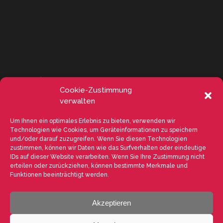
Cookie-Zustimmung
verwalten
Um Ihnen ein optimales Erlebnis zu bieten, verwenden wir
Technologien wie Cookies, um Geräteinformationen zu speichern
und/oder darauf zuzugreifen. Wenn Sie diesen Technologien
zustimmen, können wir Daten wie das Surfverhalten oder eindeutige
IDs auf dieser Website verarbeiten. Wenn Sie Ihre Zustimmung nicht
erteilen oder zurückziehen, können bestimmte Merkmale und
Funktionen beeinträchtigt werden.
Akzeptieren
VALENTE SPA V.le Michelangelo Buonarroti, 39 - 20145 Milano (MI) ITALY
- P.I. 05026200153 - REA MI1090630 - © VALENTE S.p.A. ALL RIGHTS