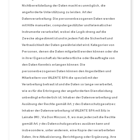
Nichtbereitstellung der Daten macht es unmöglich, die
angeforderte Unterstützung zu leisten. Art der
Datenverarbeitung: Die personenbezogenen Daten werden
mit Hilfe manueller, computergestützter und telematischer
Instrumente verarbeitet, wobei die Logik streng auf die
Zwecke abgestimmt ist und in jedem Fall die Sicherheit und
Vertraulichkeit der Daten gewährleistet wird. Kategorien von
Personen, denen die Daten mitgeteilt werden können oder die
in ihrer Eigenschaft als Verantwortliche oder Beauftragte von
den Daten Kenntnis erlangen können: Die
personenbezogenen Daten können den Angestellten und
Mitarbeitern von VALENTE SPA die speziell mit der
Verarbeitung betraut ist und die Daten so lange verarbeitet,
wie es für die Erbringung der angeforderten Dienstleistung
unbedingt erforderlich ist. Inhaber der Datenverarbeitung und
Ausübung der Rechte gemäß Art. 7 des Datenschutzgesetzes:
Inhaber der Datenverarbeitung ist VALENTE SPA mit Sitz in
Lainate (MI) , Via Don Minzoni, 6, wo man jederzeit die Rechte
gemäß Art. 7 des Datenschutzgesetzes ausüben kann und
insbesondere, unter anderem, eine Kopie der verarbeiteten
Daten, ihre Aktualisierung, Berichtigung oder Ergänzung, ihre