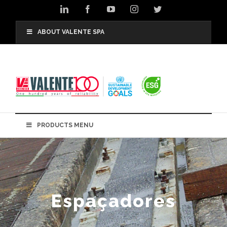
Skip
LinkedIn
Facebook
YouTube
Instagram
Twitter
to
content
ABOUT VALENTE SPA
PRODUCTS MENU
Espaçadores