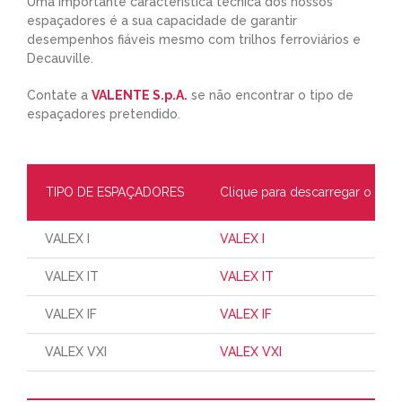
Uma importante característica técnica dos nossos
espaçadores é a sua capacidade de garantir
desempenhos fiáveis mesmo com trilhos ferroviários e
Decauville.
Contate a
VALENTE S.p.A.
se não encontrar o tipo de
espaçadores pretendido.
TIPO DE ESPAÇADORES
Clique para descarregar o pdf
VALEX I
VALEX I
VALEX IT
VALEX IT
VALEX IF
VALEX IF
VALEX VXI
VALEX VXI