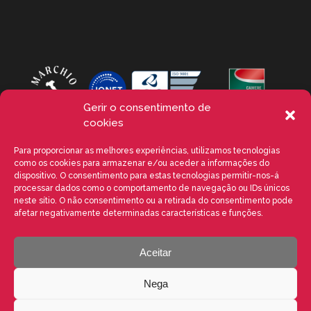
Gerir o consentimento de
cookies
Para proporcionar as melhores experiências, utilizamos tecnologias
como os cookies para armazenar e/ou aceder a informações do
dispositivo. O consentimento para estas tecnologias permitir-nos-á
processar dados como o comportamento de navegação ou IDs únicos
neste sítio. O não consentimento ou a retirada do consentimento pode
afetar negativamente determinadas características e funções.
Aceitar
VALENTE SPA V.le Michelangelo Buonarroti, 39 - 20145 Milano (MI)
ITALY - P.I. 05026200153 - REA MI1090630 - © VALENTE S.p.A. ALL
RIGHTS RESERVED. The reproduction, even partial, of texts,
Nega
images and content on this website is prohibited without written
authorisation from VALENTE S.p.A. - POWERED BY
Way
Solutions