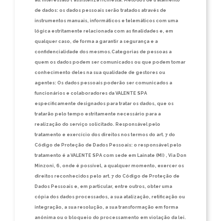
de dados: os dados pessoais serão tratados através de
instrumentos manuais, informáticos e telemáticos com uma
lógica estritamente relacionada com as finalidades e, em
qualquer caso, de forma a garantir a segurança e a
confidencialidade dos mesmos.Categorias de pessoas a
quem os dados podem ser comunicados ou que podem tomar
conhecimento deles na sua qualidade de gestores ou
agentes: Os dados pessoais poderão ser comunicados a
funcionários e colaboradores da VALENTE SPA
especificamente designados para tratar os dados, que os
tratarão pelo tempo estritamente necessário para a
realização do serviço solicitado. Responsável pelo
tratamento e exercício dos direitos nos termos do art. 7 do
Código de Proteção de Dados Pessoais: o responsável pelo
tratamento é a VALENTE SPA com sede em Lainate (MI) , Via Don
Minzoni, 6, onde é possível, a qualquer momento, exercer os
direitos reconhecidos pelo art. 7 do Código de Proteção de
Dados Pessoais e, em particular, entre outros, obter uma
cópia dos dados processados, a sua atalização, retificação ou
integração, a sua resolução, a sua transformação em forma
anónima ou o bloqueio do processamento em violação da lei.