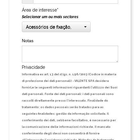
Área de interesse*
Selecionar um ou mais sectores
Acessórios de fixação,
Notas
Privacidade
Informativa ex art. 13 del d.lgs. n. 196/2003 (Codice in materia
di protezione dei dati personali) - VALENTE SPA desidera
fornirLe le seguenti informazioni riguardanti l'utilizzo dei Suoi
dati personali. Fonte dei dati personali: i dati personali sono
raccolti direttamente presso l'interessato. Finalidade do
tratamento: os dados pessoais serão tratados para as
seguintes finalidades: gestão da informação solicitada. Il
conferimento dei dati, sebbene facoltativo, è necessario per
la comunicazione delle informazioni richieste. II mancato
conferimento degli stessi non consentirà di fornire
all'interessato l'assistenza richiesta.
Métodos de tratamento