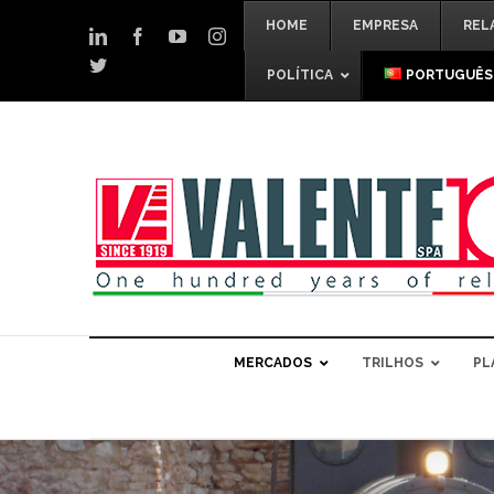
Skip
HOME
EMPRESA
REL
to
LinkedIn
Facebook
YouTube
Instagram
content
Twitter
POLÍTICA
PORTUGUÊS
MERCADOS
TRILHOS
PL