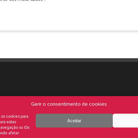
Gerir o consentimento de cookies
 os cookies para
Aceitar
ara estas
navegação ou IDs
pode afetar