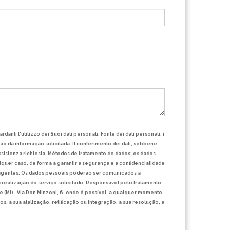
anti l'utilizzo dei Suoi dati personali. Fonte dei dati personali: i
tão da informação solicitada. Il conferimento dei dati, sebbene
ssistenza richiesta.
Métodos de tratamento de dados: os dados
quer caso, de forma a garantir a segurança e a confidencialidade
gentes: Os dados pessoais poderão ser comunicados a
 realização do serviço solicitado. Responsável pelo tratamento
 (MI) , Via Don Minzoni, 6, onde é possível, a qualquer momento,
, a sua atalização, retificação ou integração, a sua resolução, a