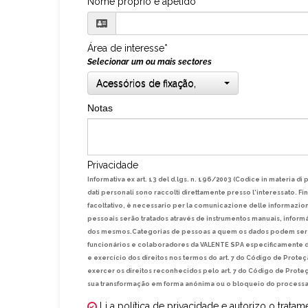
Nome próprio e apelido*
Área de interesse*
Selecionar um ou mais sectores
Acessórios de fixação,
Notas
Privacidade
Informativa ex art. 13 del d.lgs. n. 196/2003 (Codice in materia di 
dati personali sono raccolti direttamente presso l'interessato. F
facoltativo, è necessario per la comunicazione delle informazioni 
pessoais serão tratados através de instrumentos manuais, inform
dos mesmos.Categorias de pessoas a quem os dados podem ser 
funcionários e colaboradores da VALENTE SPA especificamente de
e exercício dos direitos nos termos do art. 7 do Código de Prot
exercer os direitos reconhecidos pelo art. 7 do Código de Proteç
sua transformação em forma anónima ou o bloqueio do processa
Li a política de privacidade e autorizo o trat