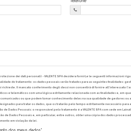
Telefone*
protezione dei dati personali) - VALENTE SPA desidera fornirLe le seguenti informazioni riguard
inalidade do tratamento: os dados pessoais serão tratados para as seguintes finalidades: ges
richieste. II mancato conferimento degli stessi non consentirà di fornire all'interessato l'a
áticos e telemáticos com uma lógica estritamente relacionada com as finalidades e, em qual
comunicados ou que podem tomar conhecimento deles na sua qualidade de gestores ou a
signados para tratar os dados, que os tratarão pelo tempo estritamente necessário para a
eção de Dados Pessoais: o responsável pelo tratamento é a VALENTE SPA com sede em Lainate
ão de Dados Pessoais e, em particular, entre outros, obter uma cópia dos dados processados
mento em violação da lei.
amento dos meus dados*.