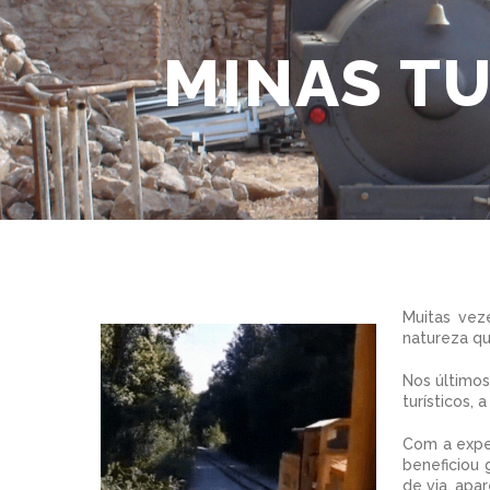
MINAS TU
Muitas vez
natureza q
Nos últimos
turísticos, 
Com a expe
beneficiou
de via, apa