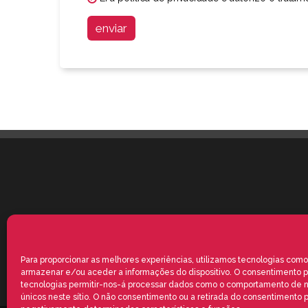
enviar
Para proporcionar as melhores experiências, utilizamos tecnologias como
armazenar e/ou aceder a informações do dispositivo. O consentimento p
tecnologias permitir-nos-á processar dados como o comportamento de 
únicos neste sítio. O não consentimento ou a retirada do consentimento 