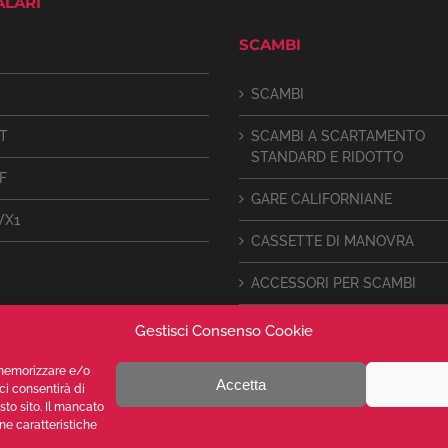
ALARI
SCAMBI
SCAMBI
IT
SCAMBI A SCARTAMENTO
STANDARD E RIDOTTO
F
GARE CALIFORNIANE
VX1
CASSETTE DI MANOVRA
ACCESSORI PER SCAMBI
Gestisci Consenso Cookie
r memorizzare e/o
Accetta
ci consentirà di
sto sito. Il mancato
e caratteristiche