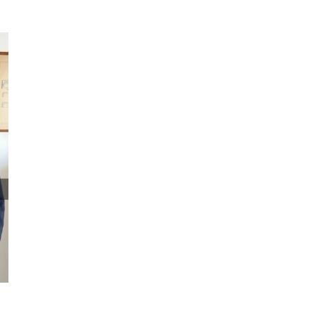
Dal tunnel della Manica a Milano, cent’anni di
rotaie
Giugno 19th, 2025