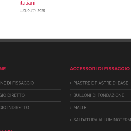
italiani
Luglio 4th, 2025
INE
ACCESSORI DI FISSAGGIO
INE DI FISSAGGIO
PIASTRE E PIASTRE DI BASE
GIO DIRETTO
BULLONI DI FONDAZIONE
GIO INDIRETTO
MALTE
SALDATURA ALLUMINOTERM