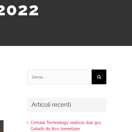
 2022
Cerca
per:
Articoli recenti
Cimolai Technology realizza due gru
Goliath da 800 tonnellate