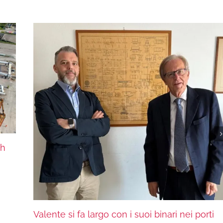
th
Valente si fa largo con i suoi binari nei porti