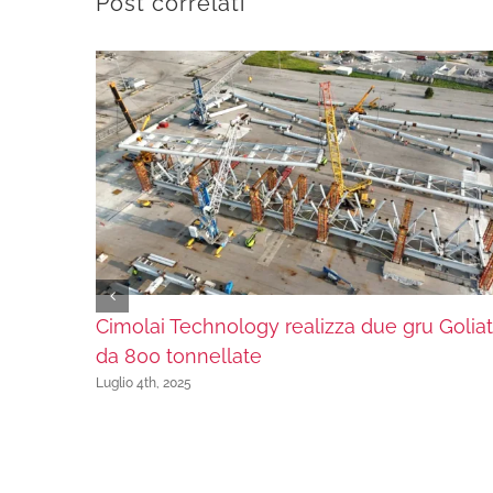
Post correlati
Cimolai Technology realizza due gru Golia
da 800 tonnellate
Luglio 4th, 2025