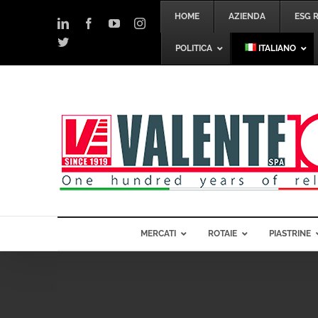
Salta
HOME
AZIENDA
ESG 
al
LinkedIn
Facebook
YouTube
Instagram
contenuto
Twitter
POLITICA
ITALIANO
MERCATI
ROTAIE
PIASTRINE