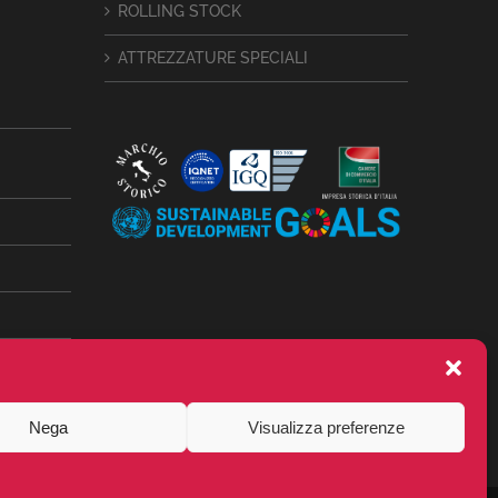
ROLLING STOCK
ATTREZZATURE SPECIALI
Nega
Visualizza preferenze