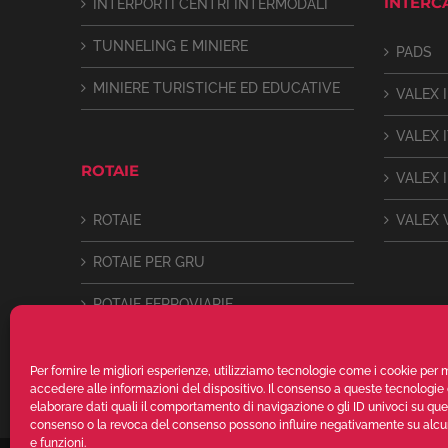
INTERC
INTERPORTI CENTRI INTERMODALI
TUNNELING E MINIERE
PADS
MINIERE TURISTICHE ED EDUCATIVE
VALEX I
VALEX 
ROTAIE
VALEX I
ROTAIE
VALEX 
ROTAIE PER GRU
ROTAIE FERROVIARIE
ROTAIE LEGGERE (DECAUVILLE)
Per fornire le migliori esperienze, utilizziamo tecnologie come i cookie pe
accedere alle informazioni del dispositivo. Il consenso a queste tecnologie 
elaborare dati quali il comportamento di navigazione o gli ID univoci su que
consenso o la revoca del consenso possono influire negativamente su alcun
e funzioni.