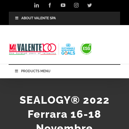
Salta
LinkedIn
Facebook
YouTube
Instagram
Twitter
al
contenuto
ABOUT VALENTE SPA
PRODUCTS MENU
SEALOGY® 2022
Ferrara 16-18
Novembre