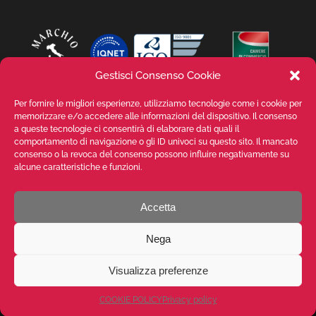
Gestisci Consenso Cookie
Per fornire le migliori esperienze, utilizziamo tecnologie come i cookie per
memorizzare e/o accedere alle informazioni del dispositivo. Il consenso
a queste tecnologie ci consentirà di elaborare dati quali il
comportamento di navigazione o gli ID univoci su questo sito. Il mancato
consenso o la revoca del consenso possono influire negativamente su
alcune caratteristiche e funzioni.
Accetta
VALENTE SPA V.le Michelangelo Buonarroti, 39 - 20145 Milano (MI) ITALY -
P.I. 05026200153 - REA MI1090630 - © VALENTE S.p.A. ALL RIGHTS
Nega
RESERVED. The reproduction, even partial, of texts, images and content
on this website is prohibited without written authorisation from VALENTE
S.p.A. - POWERED BY
Way Solutions
Visualizza preferenze
LinkedIn
Facebook
YouTube
Instagram
Twitter
COOKIE POLICY
Privacy policy