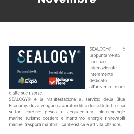
SEALOGY® è
l’appuntamento
fieristico
internazionale
interamente
dedicato
all’universo mare
e alle sue risorse.
SEALOGY® è la manifestazione al servizio della Blue
Economy, dove vengono approfonditi e descritti tutti i suoi
settori cardine: pesca e acquacoltura, biotecnologie
marine, turismo costiero e marittimo, energie rinnovabili
marine, trasporti marittimi, cantieristica e attività offshore.