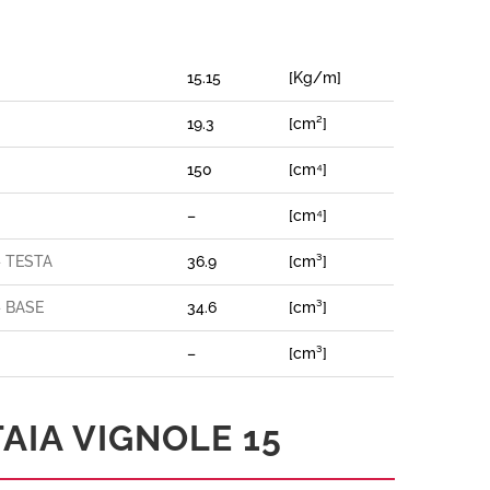
15.15
[Kg/m]
19.3
[cm²]
150
[cm⁴]
–
[cm⁴]
– TESTA
36.9
[cm³]
– BASE
34.6
[cm³]
–
[cm³]
AIA VIGNOLE 15