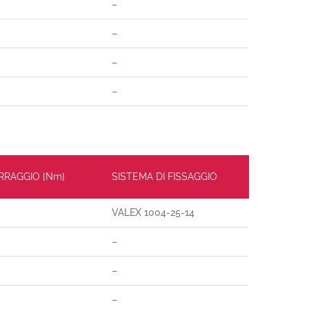
–
–
–
–
ERRAGGIO [Nm]
SISTEMA DI FISSAGGIO
VALEX 1004-25-14
–
–
–