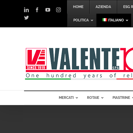
Salta
HOME
AZIENDA
ESG 
al
LinkedIn
Facebook
YouTube
Instagram
contenuto
Twitter
POLITICA
ITALIANO
MERCATI
ROTAIE
PIASTRINE