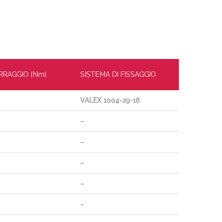
ERRAGGIO [Nm]
SISTEMA DI FISSAGGIO
VALEX 1004-29-18
–
–
–
–
–