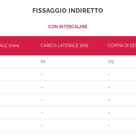
FISSAGGIO INDIRETTO
CON INTERCALARE
ALE [mm]
CARICO LATERALE [KN]
COPPIA DI S
60
175
–
–
–
–
–
–
–
–
–
–