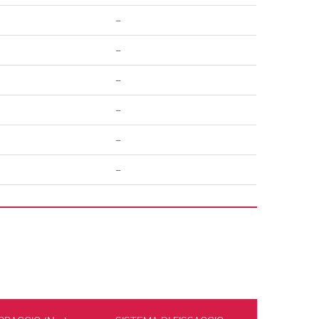
–
–
–
–
–
–