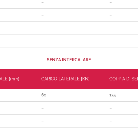
–
–
–
–
–
–
–
–
SENZA INTERCALARE
ALE [mm]
CARICO LATERALE [KN]
COPPIA DI S
60
175
–
–
–
–
–
–