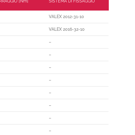
ERRAGGIO [Nm]
SISTEMA DI FISSAGGIO
VALEX 2012-31-10
VALEX 2016-32-10
–
–
–
–
–
–
–
–