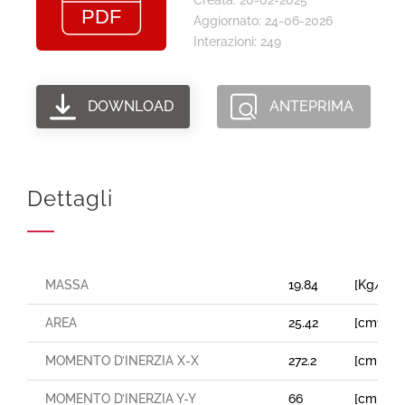
Aggiornato: 24-06-2026
Interazioni: 249
DOWNLOAD
ANTEPRIMA
Dettagli
MASSA
19.84
[Kg/m]
AREA
25.42
[cm²]
MOMENTO D’INERZIA X-X
272.2
[cm⁴]
MOMENTO D’INERZIA Y-Y
66
[cm⁴]