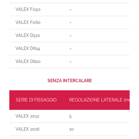
VALEX F050
–
VALEX F060
–
VALEX D510
–
VALEX D614
–
VALEX D820
–
SENZA INTERCALARE
SERIE DI FISSAGGIO
REGOLAZIONE LATERALE [mm]
VALEX 2012
5
VALEX 2016
10