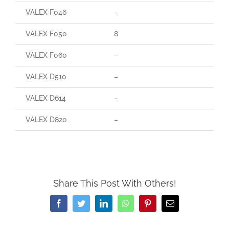
VALEX F046
–
VALEX F050
8
VALEX F060
–
VALEX D510
–
VALEX D614
–
VALEX D820
–
Share This Post With Others!
Facebook
Twitter
LinkedIn
WhatsApp
Pinterest
Email