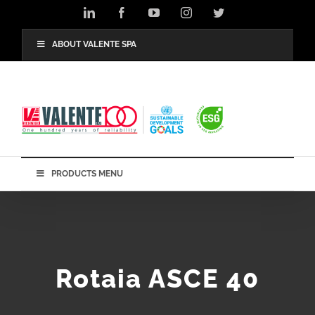
Salta
LinkedIn
Facebook
YouTube
Instagram
Twitter
al
contenuto
ABOUT VALENTE SPA
PRODUCTS MENU
Rotaia ASCE 40