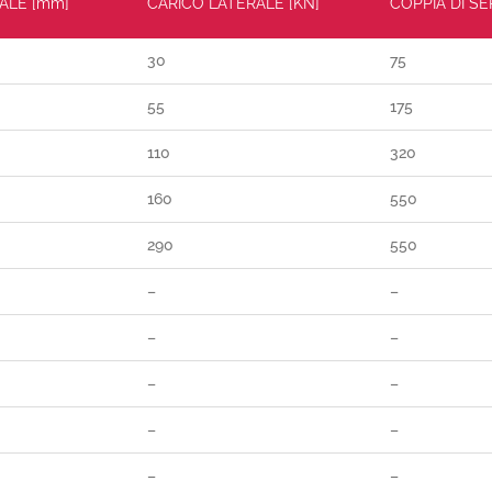
ALE [mm]
CARICO LATERALE [KN]
COPPIA DI S
30
75
55
175
110
320
160
550
290
550
–
–
–
–
–
–
–
–
–
–