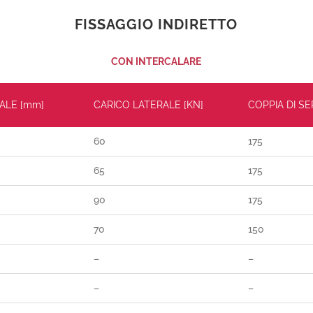
FISSAGGIO INDIRETTO
CON INTERCALARE
ALE [mm]
CARICO LATERALE [KN]
COPPIA DI S
60
175
65
175
90
175
70
150
–
–
–
–