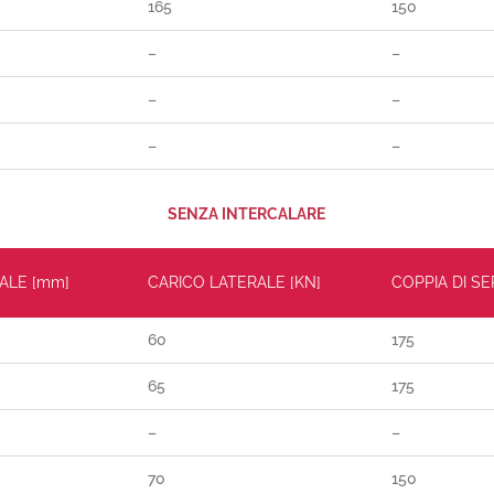
165
150
–
–
–
–
–
–
SENZA INTERCALARE
ALE [mm]
CARICO LATERALE [KN]
COPPIA DI S
60
175
65
175
–
–
70
150