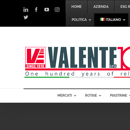
Salta
HOME
AZIENDA
ESG 
al
LinkedIn
Facebook
YouTube
Instagram
contenuto
Twitter
POLITICA
ITALIANO
MERCATI
ROTAIE
PIASTRINE