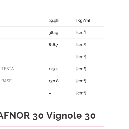
29.98
[Kg/m]
38.19
[cm²]
816.7
[cm⁴]
–
[cm⁴]
– TESTA
129.4
[cm³]
– BASE
130.8
[cm³]
–
[cm³]
AFNOR 30 Vignole 30