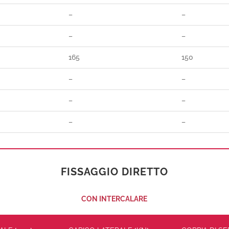
–
–
–
–
165
150
–
–
–
–
–
–
FISSAGGIO DIRETTO
CON INTERCALARE