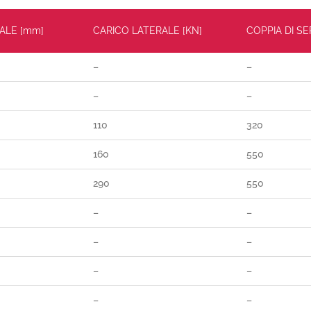
ALE [mm]
CARICO LATERALE [KN]
COPPIA DI S
–
–
–
–
110
320
160
550
290
550
–
–
–
–
–
–
–
–