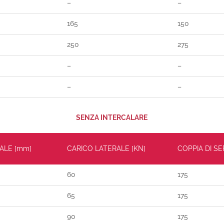
–
–
165
150
250
275
–
–
–
–
SENZA INTERCALARE
ALE [mm]
CARICO LATERALE [KN]
COPPIA DI S
60
175
65
175
90
175