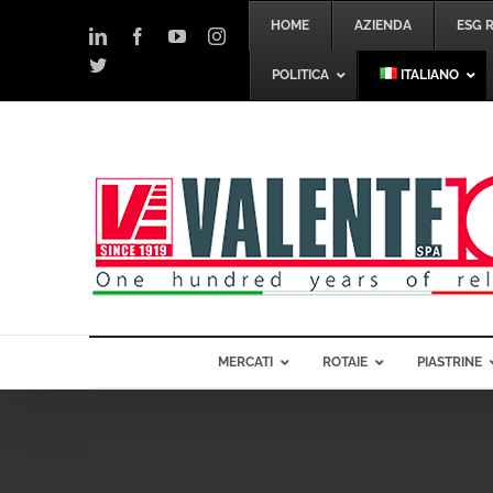
Salta
HOME
AZIENDA
ESG 
al
LinkedIn
Facebook
YouTube
Instagram
contenuto
Twitter
POLITICA
ITALIANO
MERCATI
ROTAIE
PIASTRINE