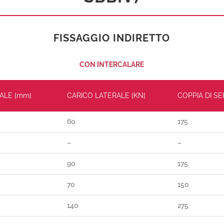
FISSAGGIO INDIRETTO
CON INTERCALARE
ALE [mm]
CARICO LATERALE [KN]
COPPIA DI S
60
175
–
–
90
175
70
150
140
275