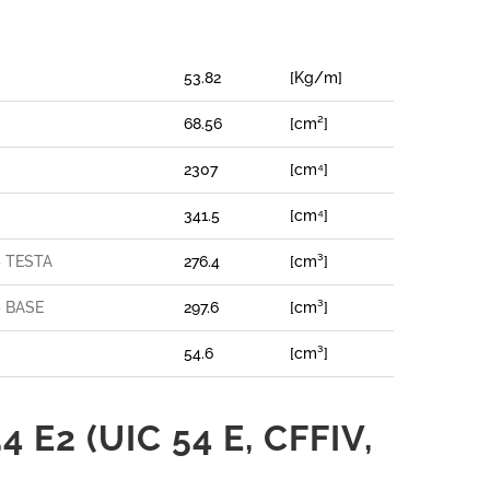
53.82
[Kg/m]
68.56
[cm²]
2307
[cm⁴]
341.5
[cm⁴]
– TESTA
276.4
[cm³]
– BASE
297.6
[cm³]
54.6
[cm³]
E2 (UIC 54 E, CFFIV,