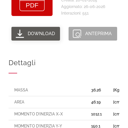
Aggiornato: 26-06-2026
Interazioni: 551
DOWNLOAD
ANTEPRIMA
Dettagli
MASSA
36.26
[Kg/m]
AREA
46.19
[cm²]
MOMENTO D’INERZIA X-X
1012.1
[cm⁴]
MOMENTO D’INERZIA Y-Y
150.1
[cm⁴]