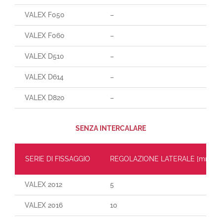
VALEX F050
–
VALEX F060
–
VALEX D510
–
VALEX D614
–
VALEX D820
–
SENZA INTERCALARE
SERIE DI FISSAGGIO
REGOLAZIONE LATERALE
[mm]
VALEX 2012
5
VALEX 2016
10