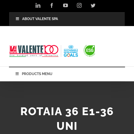
Salta
LinkedIn
Facebook
YouTube
Instagram
Twitter
al
contenuto
ABOUT VALENTE SPA
PRODUCTS MENU
ROTAIA 36 E1-36
UNI