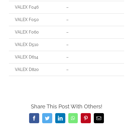
VALEX F046
–
VALEX F050
–
VALEX F060
–
VALEX D510
–
VALEX D614
–
VALEX D820
–
Share This Post With Others!
Facebook
Twitter
LinkedIn
WhatsApp
Pinterest
Email