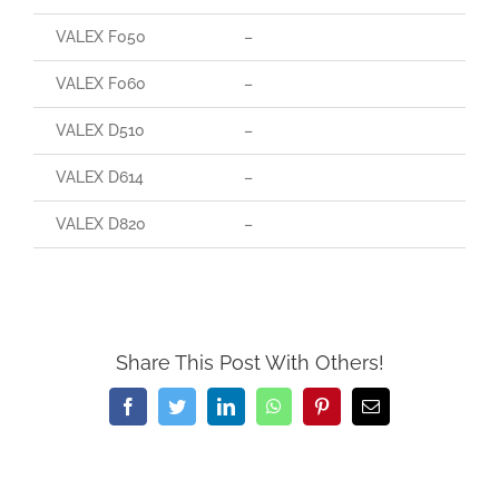
VALEX F050
–
–
VALEX F060
–
–
VALEX D510
–
–
VALEX D614
–
–
VALEX D820
–
–
Share This Post With Others!
Facebook
Twitter
LinkedIn
WhatsApp
Pinterest
Email