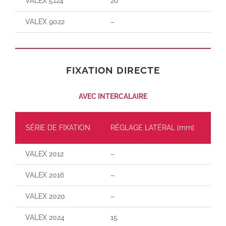
VALEX 5124
20
30
VALEX 9022
–
150
FIXATION DIRECTE
AVEC INTERCALAIRE
SÉRIE DE FIXATION
RÉGLAGE LATÉRAL [mm]
CH
VALEX 2012
–
–
VALEX 2016
–
–
VALEX 2020
–
–
VALEX 2024
15
160