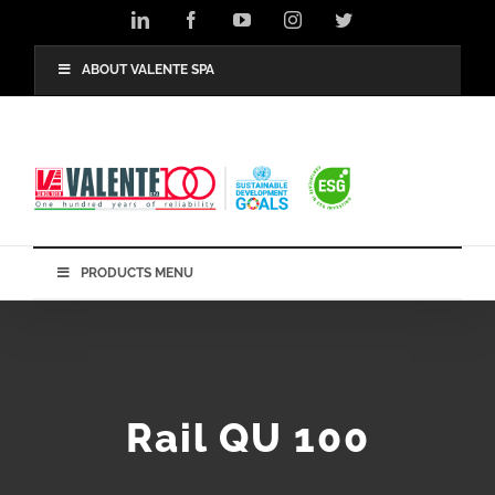
Skip
LinkedIn
Facebook
YouTube
Instagram
Twitter
to
content
ABOUT VALENTE SPA
PRODUCTS MENU
Rail QU 100