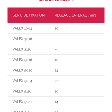
SÉRIE DE FIXATION
RÉGLAGE LATÉRAL [mm]
CH
VALEX 1004
10
60
VALEX 3016
–
65
VALEX 3116
–
90
VALEX 5016
10
70
VALEX 5020
14
140
VALEX 5024
20
190
VALEX 5116
10
165
VALEX 5120
14
25