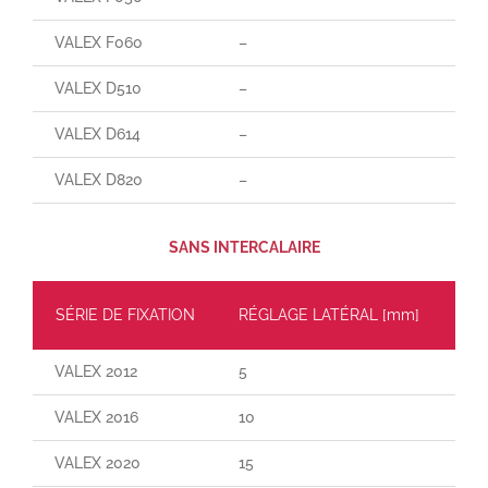
VALEX F060
–
–
VALEX D510
–
–
VALEX D614
–
–
VALEX D820
–
–
SANS INTERCALAIRE
SÉRIE DE FIXATION
RÉGLAGE LATÉRAL [mm]
CH
VALEX 2012
5
30
VALEX 2016
10
55
VALEX 2020
15
110