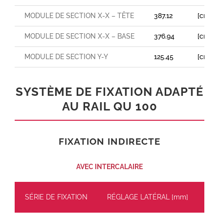
MODULE DE SECTION X-X – TÊTE
387.12
[cm³]
MODULE DE SECTION X-X – BASE
376.94
[cm³]
MODULE DE SECTION Y-Y
125.45
[cm³]
SYSTÈME DE FIXATION ADAPTÉ
AU RAIL QU 100
FIXATION INDIRECTE
AVEC INTERCALAIRE
SÉRIE DE FIXATION
RÉGLAGE LATÉRAL [mm]
CH