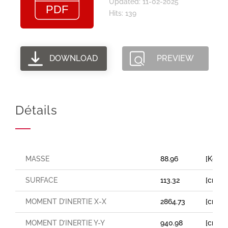
Updated: 11-02-2025
Hits: 139
DOWNLOAD
PREVIEW
Détails
MASSE
88.96
[Kg/m
SURFACE
113.32
[cm²]
MOMENT D’INERTIE X-X
2864.73
[cm⁴]
MOMENT D’INERTIE Y-Y
940.98
[cm⁴]