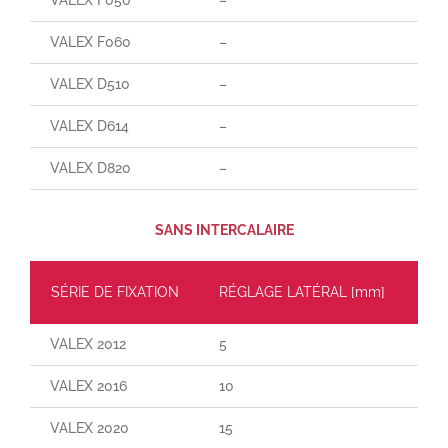
VALEX F060
–
–
VALEX D510
–
–
VALEX D614
–
–
VALEX D820
–
–
SANS INTERCALAIRE
SÉRIE DE FIXATION
RÉGLAGE LATÉRAL [mm]
CH
VALEX 2012
5
30
VALEX 2016
10
55
VALEX 2020
15
110