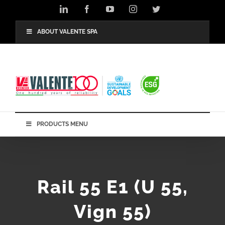
Skip
LinkedIn
Facebook
YouTube
Instagram
Twitter
to
content
ABOUT VALENTE SPA
PRODUCTS MENU
Rail 55 E1 (U 55,
Vign 55)