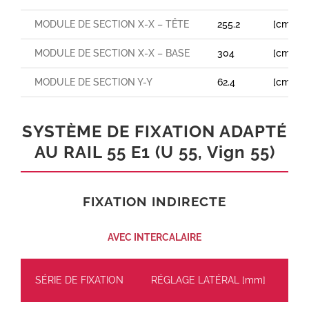
MODULE DE SECTION X-X – TÊTE
255.2
[cm³]
MODULE DE SECTION X-X – BASE
304
[cm³]
MODULE DE SECTION Y-Y
62.4
[cm³]
SYSTÈME DE FIXATION ADAPTÉ
AU RAIL 55 E1 (U 55, Vign 55)
FIXATION INDIRECTE
AVEC INTERCALAIRE
SÉRIE DE FIXATION
RÉGLAGE LATÉRAL [mm]
CH