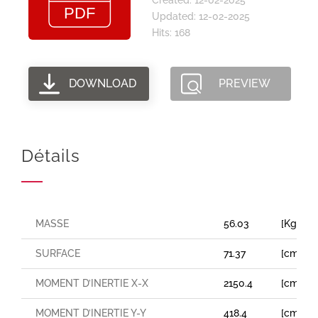
Updated: 12-02-2025
Hits: 168
DOWNLOAD
PREVIEW
Détails
MASSE
56.03
[Kg/m]
SURFACE
71.37
[cm²]
MOMENT D’INERTIE X-X
2150.4
[cm⁴]
MOMENT D’INERTIE Y-Y
418.4
[cm⁴]