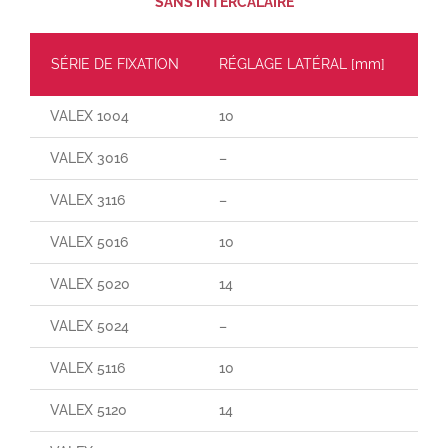
SANS INTERCALAIRE
SÉRIE DE FIXATION
RÉGLAGE LATÉRAL [mm]
CH
VALEX 1004
10
60
VALEX 3016
–
65
VALEX 3116
–
90
VALEX 5016
10
70
VALEX 5020
14
140
VALEX 5024
–
–
VALEX 5116
10
165
VALEX 5120
14
25