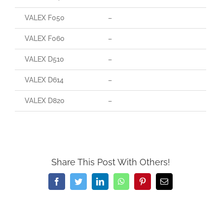
VALEX F050
–
–
VALEX F060
–
–
VALEX D510
–
–
VALEX D614
–
–
VALEX D820
–
–
Share This Post With Others!
Facebook
Twitter
LinkedIn
WhatsApp
Pinterest
Email