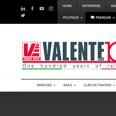
Skip
HOME
ENTREPRISE
RA
to
LinkedIn
Facebook
YouTube
Instagram
content
Twitter
POLITIQUE
FRANÇAIS
MARCHÉS
RAILS
CLIPS DE FIXATION