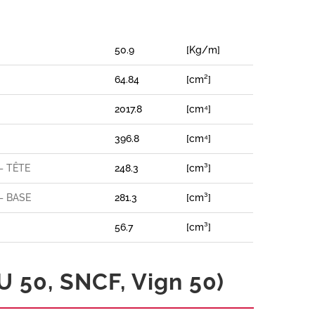
50.9
[Kg/m]
64.84
[cm²]
2017.8
[cm⁴]
396.8
[cm⁴]
– TÊTE
248.3
[cm³]
– BASE
281.3
[cm³]
56.7
[cm³]
 50, SNCF, Vign 50)