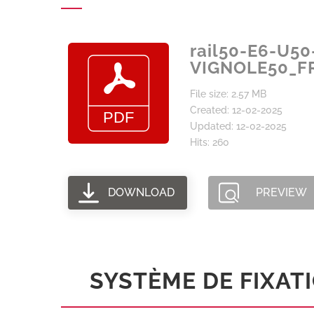
rail50-E6-U5
VIGNOLE50_F
File size: 2.57 MB
Created: 12-02-2025
Updated: 12-02-2025
Hits: 260
DOWNLOAD
PREVIEW
SYSTÈME DE FIXATIO