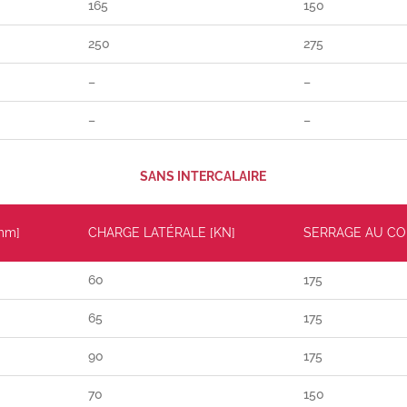
165
150
250
275
–
–
–
–
SANS INTERCALAIRE
mm]
CHARGE LATÉRALE [KN]
SERRAGE AU CO
60
175
65
175
90
175
70
150