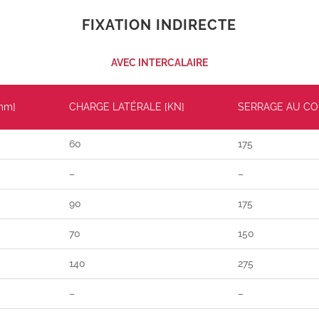
FIXATION INDIRECTE
AVEC INTERCALAIRE
mm]
CHARGE LATÉRALE [KN]
SERRAGE AU CO
60
175
–
–
90
175
70
150
140
275
–
–