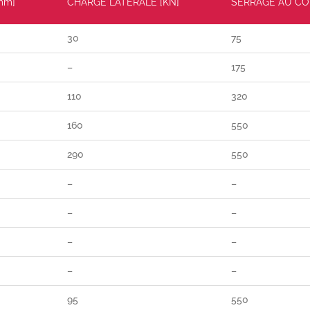
mm]
CHARGE LATÉRALE [KN]
SERRAGE AU CO
30
75
–
175
110
320
160
550
290
550
–
–
–
–
–
–
–
–
95
550