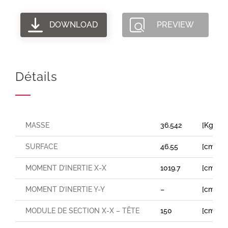
DOWNLOAD
PREVIEW
Détails
MASSE
36.542
[Kg/m]
SURFACE
46.55
[cm²]
MOMENT D’INERTIE X-X
1019.7
[cm⁴]
MOMENT D’INERTIE Y-Y
–
[cm⁴]
MODULE DE SECTION X-X – TÊTE
150
[cm³]