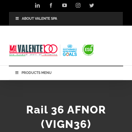
Skip
LinkedIn
Facebook
YouTube
Instagram
Twitter
to
content
ABOUT VALENTE SPA
PRODUCTS MENU
Rail 36 AFNOR
(VIGN36)