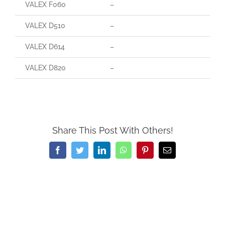
VALEX F060
–
85
VALEX D510
–
–
VALEX D614
–
–
VALEX D820
–
–
Share This Post With Others!
Facebook
Twitter
LinkedIn
WhatsApp
Pinterest
Email