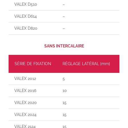
VALEX D510
–
–
VALEX D614
–
–
VALEX D820
–
–
SANS INTERCALAIRE
SÉRIE DE FIXATION
RÉGLAGE LATÉRAL [mm]
CH
VALEX 2012
5
30
VALEX 2016
10
55
VALEX 2020
15
110
VALEX 2024
15
160
VALEX 2124
15
29