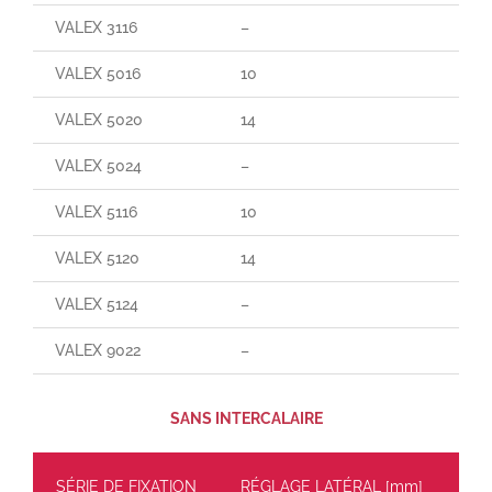
VALEX 3116
–
90
VALEX 5016
10
70
VALEX 5020
14
140
VALEX 5024
–
–
VALEX 5116
10
165
VALEX 5120
14
25
VALEX 5124
–
–
VALEX 9022
–
–
SANS INTERCALAIRE
SÉRIE DE FIXATION
RÉGLAGE LATÉRAL [mm]
CH