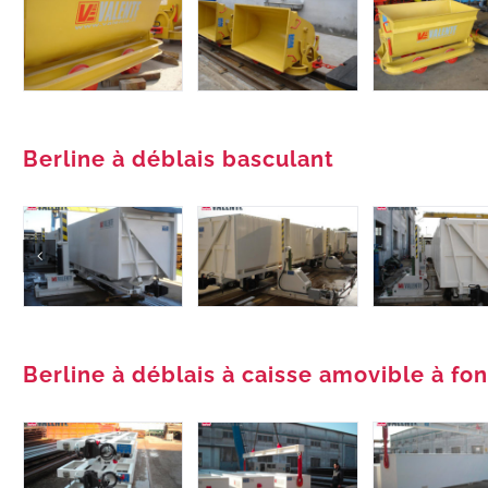
Berline à déblais basculant
Berline à déblais à caisse amovible à fo