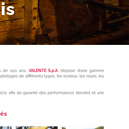
is
us de 100 ans,
VALENTE S.p.A.
dispose d’une gamme
telages de différents types, les essieux, les roues, les
ricts afin de garantir des performances élevées et une
tés