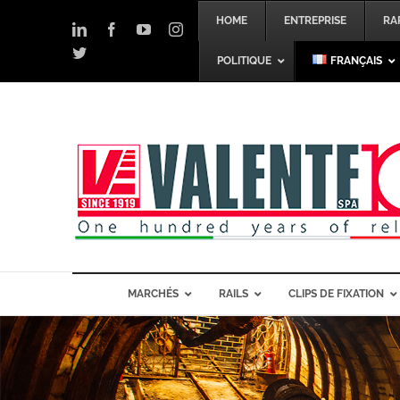
Skip
HOME
ENTREPRISE
RA
to
LinkedIn
Facebook
YouTube
Instagram
content
Twitter
POLITIQUE
FRANÇAIS
MARCHÉS
RAILS
CLIPS DE FIXATION