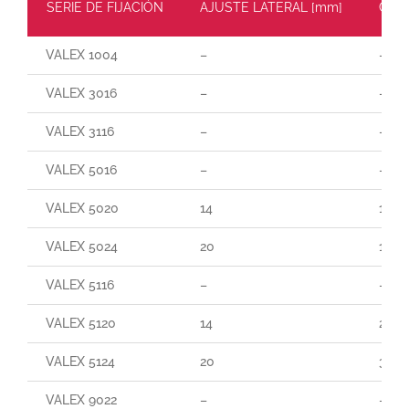
SERIE DE FIJACIÓN
AJUSTE LATERAL [mm]
CARG
VALEX 1004
–
–
VALEX 3016
–
–
VALEX 3116
–
–
VALEX 5016
–
–
VALEX 5020
14
140
VALEX 5024
20
190
VALEX 5116
–
–
VALEX 5120
14
250
VALEX 5124
20
300
VALEX 9022
–
–