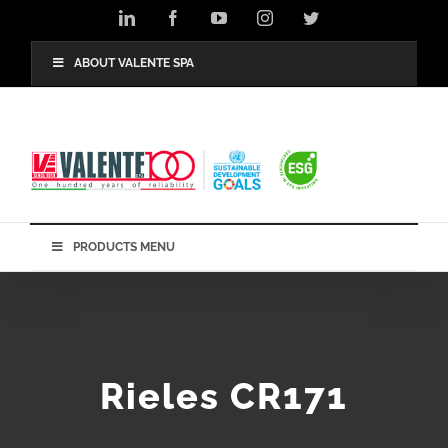
Skip
LinkedIn
Facebook
YouTube
Instagram
Twitter
to
content
ABOUT VALENTE SPA
PRODUCTS MENU
Rieles CR171