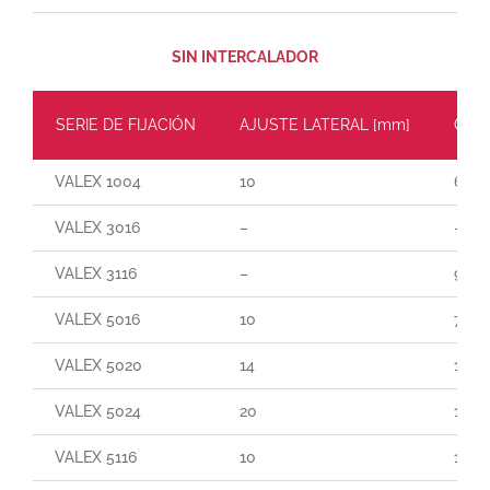
SIN INTERCALADOR
SERIE DE FIJACIÓN
AJUSTE LATERAL [mm]
CARG
VALEX 1004
10
60
VALEX 3016
–
–
VALEX 3116
–
90
VALEX 5016
10
70
VALEX 5020
14
140
VALEX 5024
20
190
VALEX 5116
10
165