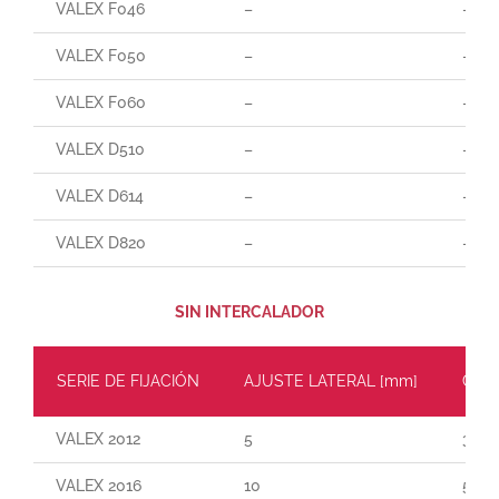
VALEX F046
–
–
VALEX F050
–
–
VALEX F060
–
–
VALEX D510
–
–
VALEX D614
–
–
VALEX D820
–
–
SIN INTERCALADOR
SERIE DE FIJACIÓN
AJUSTE LATERAL [mm]
CARG
VALEX 2012
5
30
VALEX 2016
10
55