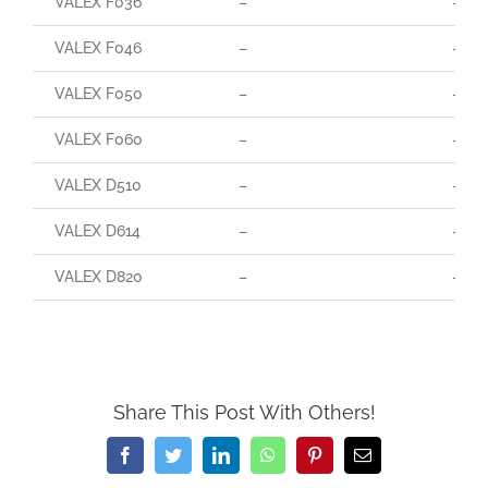
VALEX F036
–
–
VALEX F046
–
–
VALEX F050
–
–
VALEX F060
–
–
VALEX D510
–
–
VALEX D614
–
–
VALEX D820
–
–
Share This Post With Others!
Facebook
Twitter
LinkedIn
WhatsApp
Pinterest
Email