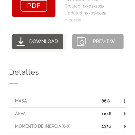
Created: 13-02-2025
Updated: 13-02-2025
Hits: 202
DOWNLOAD
PREVIEW
Detalles
MASA
86.8
[Kg/
ÁREA
110.6
[cm²]
MOMENTO DE INERCIA X-X
2936
[cm⁴]