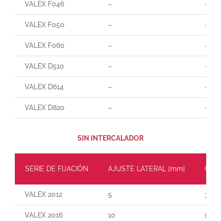
VALEX F046
–
–
VALEX F050
–
–
VALEX F060
–
–
VALEX D510
–
–
VALEX D614
–
–
VALEX D820
–
–
SIN INTERCALADOR
SERIE DE FIJACIÓN
AJUSTE LATERAL [mm]
CARG
VALEX 2012
5
30
VALEX 2016
10
55