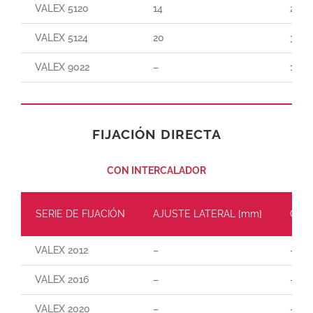
VALEX 5120
14
250
VALEX 5124
20
300
VALEX 9022
–
150
FIJACIÓN DIRECTA
CON INTERCALADOR
SERIE DE FIJACIÓN
AJUSTE LATERAL [mm]
CARG
VALEX 2012
–
–
VALEX 2016
–
–
VALEX 2020
–
–