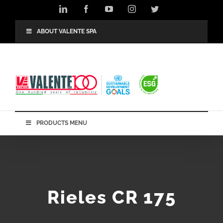
Skip
LinkedIn
Facebook
YouTube
Instagram
Twitter
to
content
ABOUT VALENTE SPA
PRODUCTS MENU
Rieles CR 175