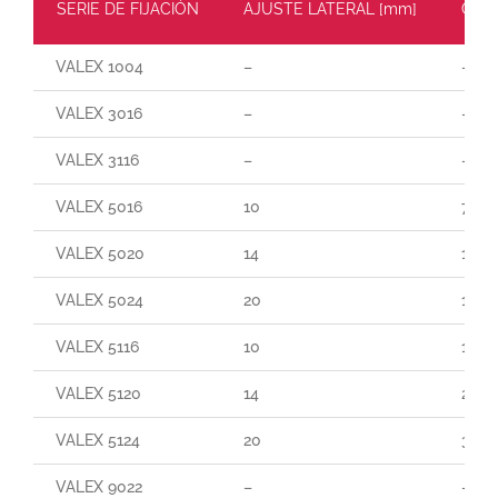
SERIE DE FIJACIÓN
AJUSTE LATERAL [mm]
CARG
VALEX 1004
–
–
VALEX 3016
–
–
VALEX 3116
–
–
VALEX 5016
10
70
VALEX 5020
14
140
VALEX 5024
20
190
VALEX 5116
10
165
VALEX 5120
14
250
VALEX 5124
20
300
VALEX 9022
–
–