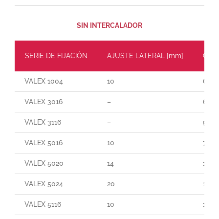
SIN INTERCALADOR
SERIE DE FIJACIÓN
AJUSTE LATERAL [mm]
CARG
VALEX 1004
10
60
VALEX 3016
–
65
VALEX 3116
–
90
VALEX 5016
10
70
VALEX 5020
14
140
VALEX 5024
20
190
VALEX 5116
10
165