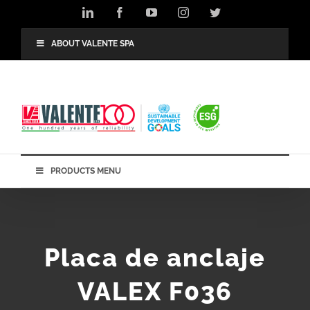
Skip
LinkedIn
Facebook
YouTube
Instagram
Twitter
to
content
ABOUT VALENTE SPA
PRODUCTS MENU
Placa de anclaje
VALEX F036