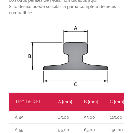
con otros perfiles de rieles, no indicados aquí.
Si lo desea, puede solicitar la gama completa de rieles
compatibles.
TIPO DE RIEL
A [mm]
B [mm]
C [mm]
A 45
45,00
55,00
125,00
A 55
55,00
65,00
150,00