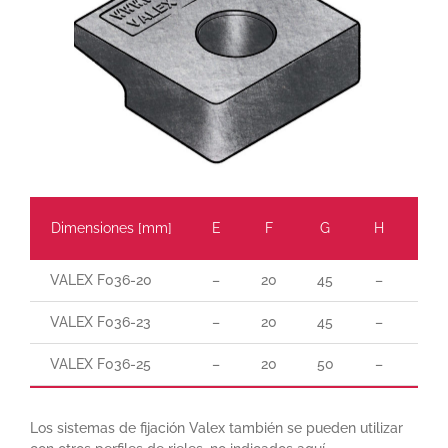
Dimensiones [mm]
E
F
G
H
L
VALEX F036-20
–
20
45
–
–
VALEX F036-23
–
20
45
–
–
VALEX F036-25
–
20
50
–
–
Los sistemas de fijación Valex también se pueden utilizar