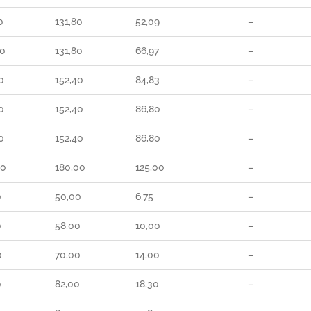
0
131,80
52,09
–
00
131,80
66,97
–
0
152,40
84,83
–
0
152,40
86,80
–
0
152,40
86,80
–
00
180,00
125,00
–
0
50,00
6,75
–
0
58,00
10,00
–
0
70,00
14,00
–
0
82,00
18,30
–