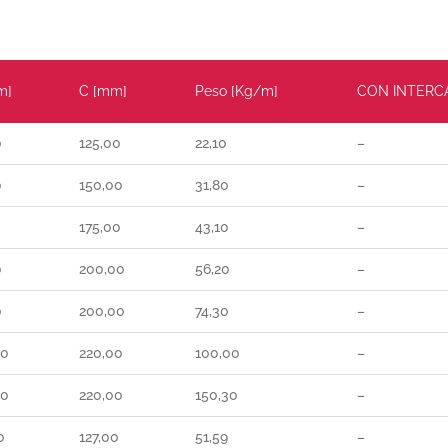
m]
C [mm]
Peso [Kg/m]
CON INTERC
0
125,00
22,10
–
0
150,00
31,80
–
0
175,00
43,10
–
0
200,00
56,20
–
0
200,00
74,30
–
00
220,00
100,00
–
00
220,00
150,30
–
0
127,00
51,59
–