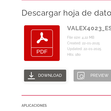
Descargar hoja de dat
VALEX4023_E
File size: 4.22 MB
Created: 22-01-2025
Updated: 22-01-2025
Hits: 180
DOWNLOAD
PREVIEW
APLICACIONES