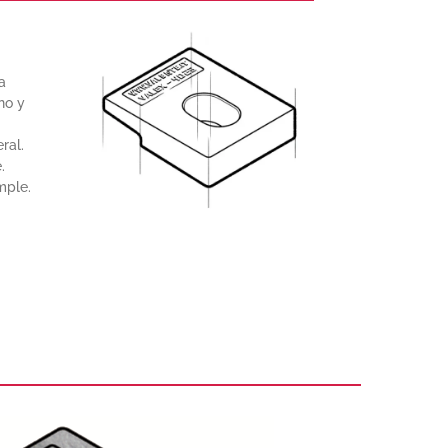
a
no y
ral.
.
mple.