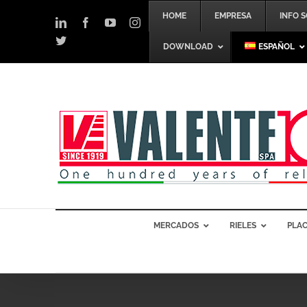
Skip
HOME
EMPRESA
INFO 
to
LinkedIn
Facebook
YouTube
Instagram
content
Twitter
DOWNLOAD
ESPAÑOL
MERCADOS
RIELES
PLAC