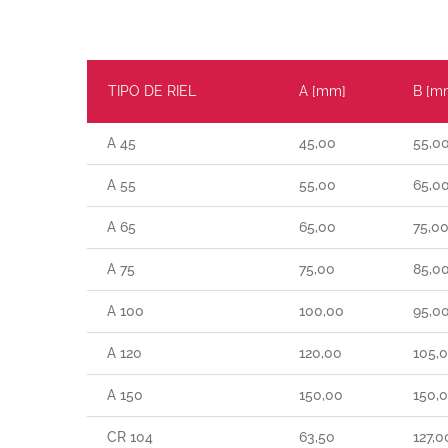
TIPO DE RIEL
A [mm]
B [m
A 45
45,00
55,0
A 55
55,00
65,0
A 65
65,00
75,0
A 75
75,00
85,0
A 100
100,00
95,0
A 120
120,00
105,
A 150
150,00
150,
CR 104
63,50
127,0