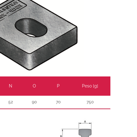
N
O
P
Peso [g]
52
90
70
750