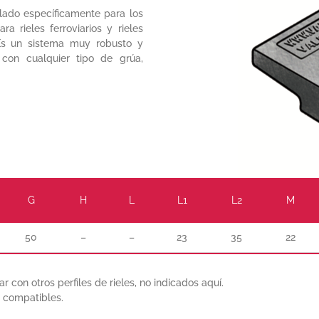
llado específicamente para los
ra rieles ferroviarios y rieles
. Es un sistema muy robusto y
 con cualquier tipo de grúa,
G
H
L
L1
L2
M
50
–
–
23
35
22
r con otros perfiles de rieles, no indicados aquí.
s compatibles.