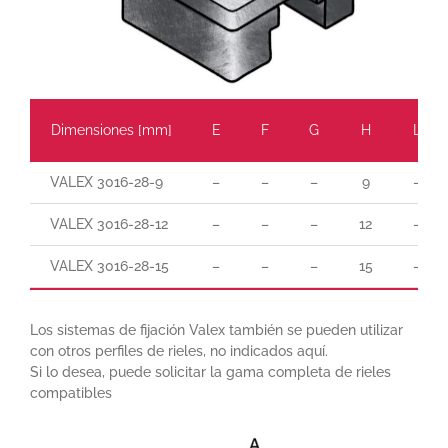
Dimensiones
[mm]
E
F
G
H
L
VALEX 3016-28-9
–
–
–
9
–
VALEX 3016-28-12
–
–
–
12
–
VALEX 3016-28-15
–
–
–
15
–
Los sistemas de fijación Valex también se pueden utilizar
con otros perfiles de rieles, no indicados aquí.
Si lo desea, puede solicitar la gama completa de rieles
compatibles