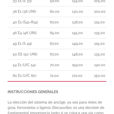
33 E1 (S 33)
58,00
134,00
105,00
36 E1 (36 UNI)
60,00
130,00
100,00
40 E1 (S41-R14)
67,00
138,00
125,00
46 E4 (46 UNI)
65,00
145,00
135,00
49 E1 (S 49)
67,00
149,00
125,00
50 ES (50 UNI)
67,00
148,00
135,00
54 E1 (UIC 54)
70,00
159,00
140,00
60 E1 (UIC 60)
72,00
172,00
150,00
INSTRUCCIONES GENERALES
La elección del sistema de anclaje, ya sea para rieles de
grúa, ferroviarios o ligeros (Decauville), es una decisión de
fundamental importancia tanto si se coloca una vía como