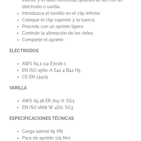
inferior y el lado horizontal opuesto al riel con un
electrodo o varilla.
Introduzca el tornillo en el clip inferior.
Coloque el clip superior y la tuerca.
Proceda con un apriete ligero.
Controle la alineación de los rieles.
Complete el apriete.
ELECTRODOS
AWS A5.1-04 E7018-1
EN ISO 2560-A E42 4 B42 H5
CE EN 13479
VARILLA
AWS A5.18 ER 705-6: SG3
EN ISO 1668 W 4Si1: SG3
ESPECIFICACIONES TÉCNICAS
Carga lateral 65 KN
Para de apriete 175 Nm