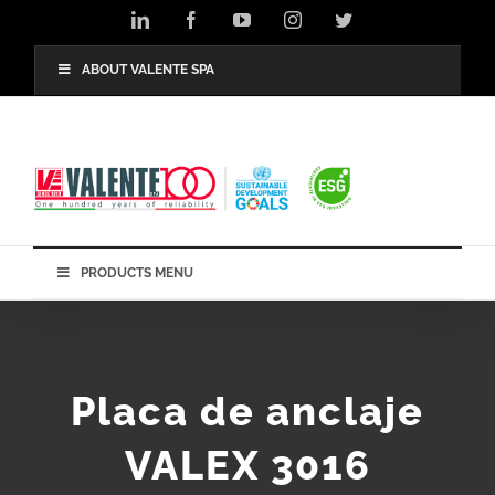
Skip
LinkedIn
Facebook
YouTube
Instagram
Twitter
to
content
ABOUT VALENTE SPA
PRODUCTS MENU
Placa de anclaje
VALEX 3016