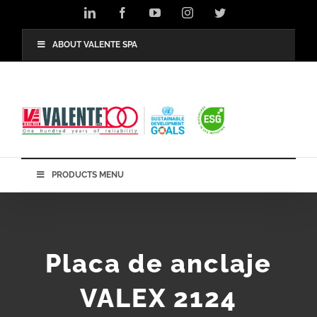
Skip
LinkedIn
Facebook
YouTube
Instagram
Twitter
to
content
ABOUT VALENTE SPA
PRODUCTS MENU
Placa de anclaje
VALEX 2124