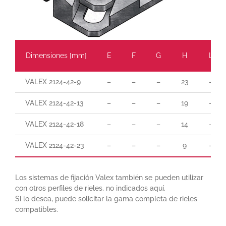
Dimensiones [mm]
E
F
G
H
L
VALEX 2124-42-9
–
–
–
23
–
VALEX 2124-42-13
–
–
–
19
–
VALEX 2124-42-18
–
–
–
14
–
VALEX 2124-42-23
–
–
–
9
–
Los sistemas de fijación Valex también se pueden utilizar
con otros perfiles de rieles, no indicados aquí.
Si lo desea, puede solicitar la gama completa de rieles
compatibles.