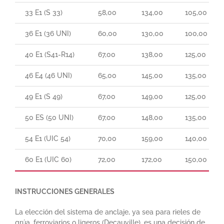
33 E1 (S 33)
58,00
134,00
105,00
36 E1 (36 UNI)
60,00
130,00
100,00
40 E1 (S41-R14)
67,00
138,00
125,00
46 E4 (46 UNI)
65,00
145,00
135,00
49 E1 (S 49)
67,00
149,00
125,00
50 ES (50 UNI)
67,00
148,00
135,00
54 E1 (UIC 54)
70,00
159,00
140,00
60 E1 (UIC 60)
72,00
172,00
150,00
INSTRUCCIONES GENERALES
La elección del sistema de anclaje, ya sea para rieles de
grúa, ferroviarios o ligeros (Decauville), es una decisión de