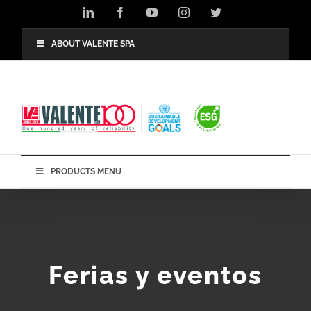
Skip
LinkedIn
Facebook
YouTube
Instagram
Twitter
to
content
ABOUT VALENTE SPA
PRODUCTS MENU
Ferias y eventos