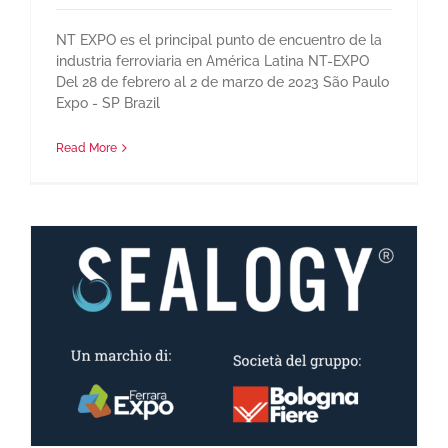
NT EXPO es el principal punto de encuentro de la
industria ferroviaria en América Latina NT-EXPO
Del 28 de febrero al 2 de marzo de 2023 São Paulo
Expo - SP Brazil
Read More