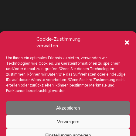
Cookie-Zustimmung
verwalten
Um Ihnen ein optimales Erlebnis zu bieten, verwenden wir
Technologien wie Cookies, um Geräteinformationen zu speichern
und/oder darauf zuzugreifen. Wenn Sie diesen Technologien
zustimmen, können wir Daten wie das Surfverhalten oder eindeutige
IDs auf dieser Website verarbeiten. Wenn Sie Ihre Zustimmung nicht
erteilen oder zurückziehen, können bestimmte Merkmale und
Funktionen beeinträchtigt werden.
Akzeptieren
VALENTE SPA V.le Michelangelo Buonarroti, 39 - 20145 Milano (MI) ITALY
- P.I. 05026200153 - REA MI1090630 - © VALENTE S.p.A. ALL RIGHTS
Verweigern
RESERVED. The reproduction, even partial, of texts, images and
content on this website is prohibited without written authorisation from
VALENTE S.p.A. - POWERED BY
Way Solutions
Einstellungen anzeigen