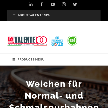
Skip
LinkedIn
Facebook
YouTube
Instagram
Twitter
to
content
ABOUT VALENTE SPA
PRODUCTS MENU
Weichen für
Normal- und
Schmalspurbahnen