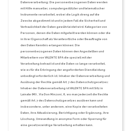
Datenverarbeitung: Die personenbezogenen Daten werden
mit Hilfe manueller, computergestützter und telematischer
Instrumente verarbeitet, wobei die Logik streng auf die
Zwecke abgestimmt ist und in jedem Fall die Sicherheit und
Vertraulichkeit der Daten gewährleistet wird. Kategorien von
Personen, denen die Daten mitgeteilt werden können oder die
in ihrer Eigenschaft als Verantwortliche oder Beauftragte von
den Daten Kenntnis erlangen können: Die
personenbezogenen Daten können den Angestellten und
Mitarbeitern von VALENTE SPA die speziell mit der
Verarbeitung betraut ist und die Daten so lange verarbeitet,
wie es für die Erbringung der angeforderten Dienstleistung
unbedingt erforderlich ist. Inhaber der Datenverarbeitung und
Ausübung der Rechte gemäß Art. 7 des Datenschutzgesetzes:
Inhaber der Datenverarbeitung ist VALENTE SPA mit Sitz in
Lainate (MI) , Via Don Minzoni, 6, wo man jederzeit die Rechte
gemäß Art. 7 des Datenschutzgesetzes ausüben kann und
insbesondere, unter anderem, eine Kopie der verarbeiteten
Daten, ihre Aktualisierung, Berichtigung oder Ergänzung, ihre
Löschung, Umwandlung in anonyme Form oder Sperrung für
eine gesetzeswidrige Verarbeitung erhalten kann.