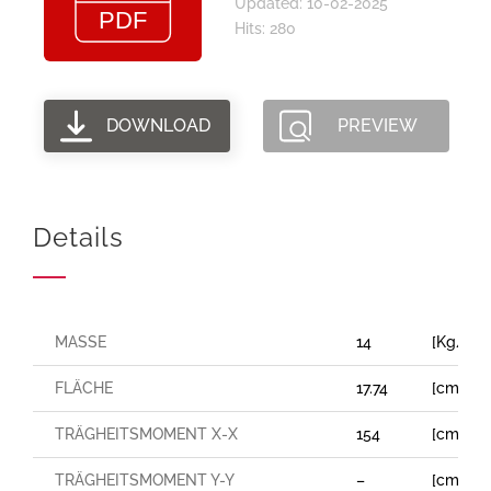
Updated: 10-02-2025
Hits: 280
DOWNLOAD
PREVIEW
Details
MASSE
14
[Kg/m]
FLÄCHE
17.74
[cm²]
TRÄGHEITSMOMENT X-X
154
[cm⁴]
TRÄGHEITSMOMENT Y-Y
–
[cm⁴]