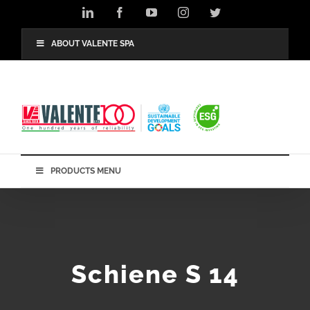
Skip
LinkedIn
Facebook
YouTube
Instagram
Twitter
to
content
ABOUT VALENTE SPA
PRODUCTS MENU
Schiene S 14