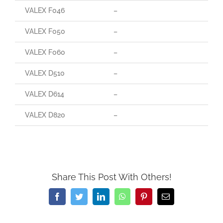
VALEX F046
–
VALEX F050
–
VALEX F060
–
VALEX D510
–
VALEX D614
–
VALEX D820
–
Share This Post With Others!
Facebook
Twitter
LinkedIn
WhatsApp
Pinterest
Email