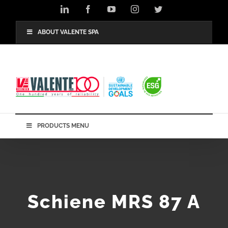
Skip
LinkedIn
Facebook
YouTube
Instagram
Twitter
to
content
ABOUT VALENTE SPA
PRODUCTS MENU
Schiene MRS 87 A