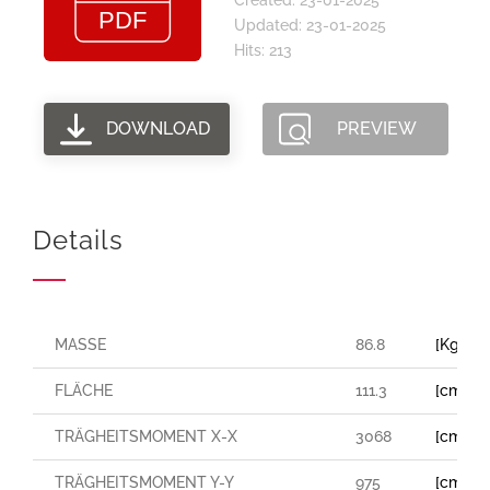
Updated: 23-01-2025
Hits: 213
DOWNLOAD
PREVIEW
Details
MASSE
86.8
[Kg/m]
FLÄCHE
111.3
[cm²]
TRÄGHEITSMOMENT X-X
3068
[cm⁴]
TRÄGHEITSMOMENT Y-Y
975
[cm⁴]