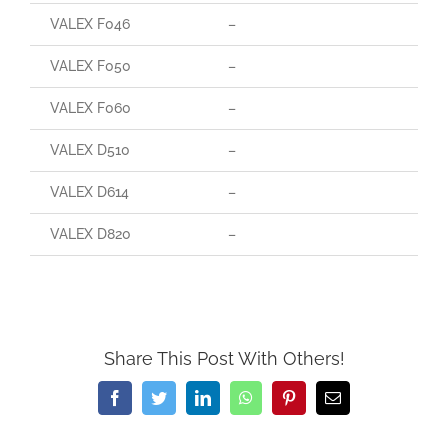
VALEX F046
–
VALEX F050
–
VALEX F060
–
VALEX D510
–
VALEX D614
–
VALEX D820
–
Share This Post With Others!
Facebook
Twitter
LinkedIn
WhatsApp
Pinterest
Email