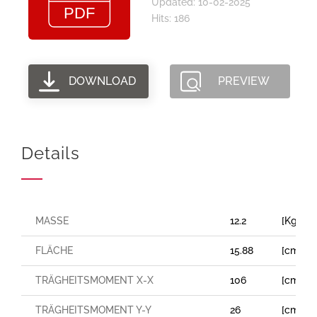
Updated: 10-02-2025
Hits: 186
DOWNLOAD
PREVIEW
Details
MASSE
12.2
[Kg/m]
FLÄCHE
15.88
[cm²]
TRÄGHEITSMOMENT X-X
106
[cm⁴]
TRÄGHEITSMOMENT Y-Y
26
[cm⁴]