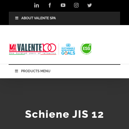
Skip
LinkedIn
Facebook
YouTube
Instagram
Twitter
to
content
ABOUT VALENTE SPA
PRODUCTS MENU
Schiene JIS 12