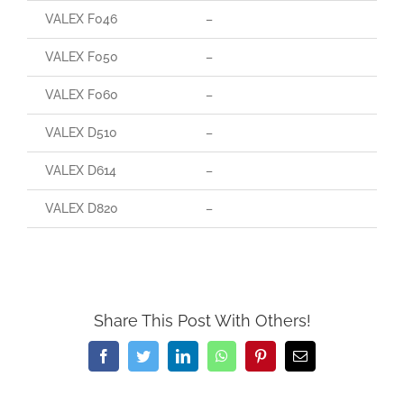
VALEX F046
–
VALEX F050
–
VALEX F060
–
VALEX D510
–
VALEX D614
–
VALEX D820
–
Share This Post With Others!
Facebook
Twitter
LinkedIn
WhatsApp
Pinterest
Email