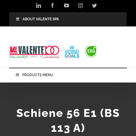
Skip
LinkedIn
Facebook
YouTube
Instagram
Twitter
to
content
ABOUT VALENTE SPA
PRODUCTS MENU
Schiene 56 E1 (BS
113 A)