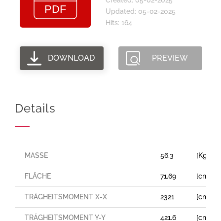
Updated: 05-02-2025
Hits: 164
DOWNLOAD
PREVIEW
Details
MASSE
56.3
[Kg/m]
FLÄCHE
71.69
[cm²]
TRÄGHEITSMOMENT X-X
2321
[cm⁴]
TRÄGHEITSMOMENT Y-Y
421.6
[cm⁴]