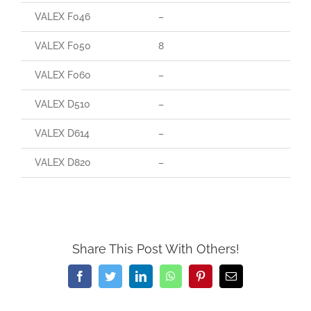
VALEX F046
–
VALEX F050
8
VALEX F060
–
VALEX D510
–
VALEX D614
–
VALEX D820
–
Share This Post With Others!
Facebook
Twitter
LinkedIn
WhatsApp
Pinterest
Email